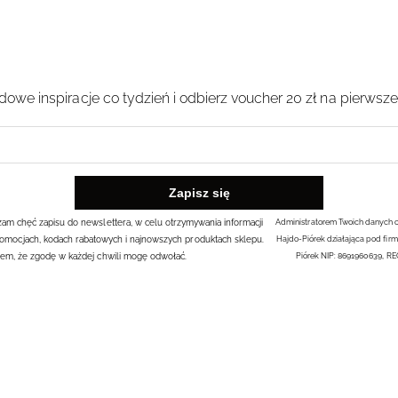
owe inspiracje co tydzień i odbierz voucher 20 zł na pierwsz
rażam chęć zapisu do newslettera, w celu otrzymywania informacji
Administratorem Twoich danych 
omocjach, kodach rabatowych i najnowszych produktach sklepu.
Hajdo-Piórek działająca pod firm
em, że zgodę w każdej chwili mogę odwołać.
Piórek NIP: 8691960639, R