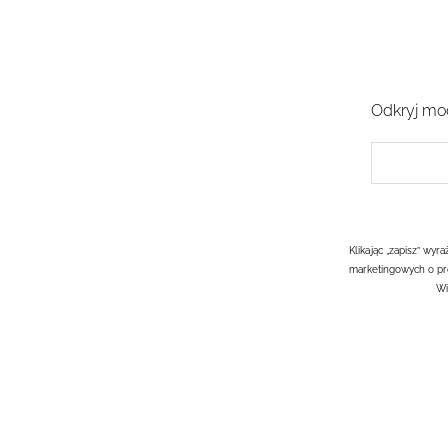
Odkryj mod
Klikając „zapisz” wy
marketingowych o pr
Wi