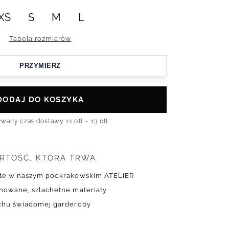
XS
S
M
L
Tabela rozmiarów
PRZYMIERZ
DODAJ DO KOSZYKA
ywany czas dostawy
11.08 - 13.08
RTOŚĆ, KTÓRA TRWA
yte w naszym podkrakowskim ATELIER
onowane, szlachetne materiały
uchu świadomej garderoby