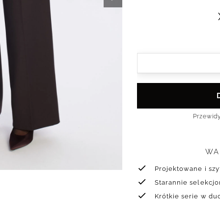
Przewid
WA
Projektowane i sz
Starannie selekcj
Krótkie serie w d