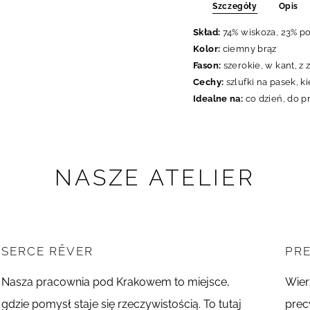
Szczegóły
Opis
Skład:
74% wiskoza, 23% po
Kolor:
ciemny brąz
Fason:
szerokie, w kant, z
Cechy:
szlufki na pasek, k
Idealne na:
co dzień, do p
NASZE ATELIER
SERCE RÊVER
PR
Nasza pracownia pod Krakowem to miejsce,
Wier
gdzie pomysł staje się rzeczywistością. To tutaj
precy