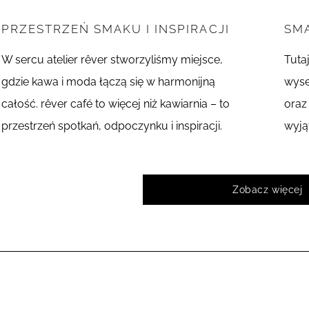
PRZESTRZEŃ SMAKU I INSPIRACJI
SMA
W sercu atelier rêver stworzyliśmy miejsce,
Tuta
gdzie kawa i moda łączą się w harmonijną
wyse
całość. rêver café to więcej niż kawiarnia – to
oraz
przestrzeń spotkań, odpoczynku i inspiracji.
wyją
Zobacz więcej