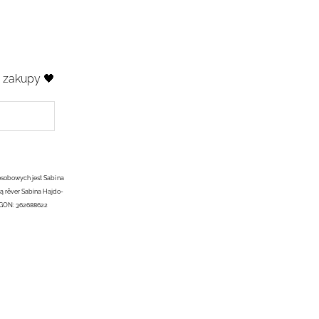
e zakupy 🖤
osobowych jest Sabina
ą rêver Sabina Hajdo-
EGON: 362688622