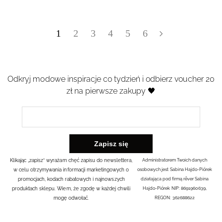
1
2
3
4
5
6
Odkryj modowe inspiracje co tydzień i odbierz voucher 20
zł na pierwsze zakupy 🖤
Klikając „zapisz” wyrażam chęć zapisu do newslettera,
Administratorem Twoich danych
w celu otrzymywania informacji marketingowych o
osobowych jest Sabina Hajdo-Piórek
promocjach, kodach rabatowych i najnowszych
działająca pod firmą rêver Sabina
produktach sklepu. Wiem, że zgodę w każdej chwili
Hajdo-Piórek NIP: 8691960639,
mogę odwołać.
REGON: 362688622