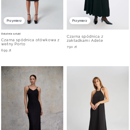
Przymierz
Przymierz
Ostatnie sztuki
Czarna spódnica z
Czarna spódnica ołówkowa z
zakładkami Adele
wełny Porto
790
zł
699
zł