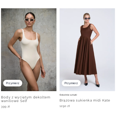
Przymierz
Przymierz
Ostatnie sztuki
Body z wyciętym dekoltem
Brązowa sukienka midi Kate
waniliowe Self
1290
zł
399
zł