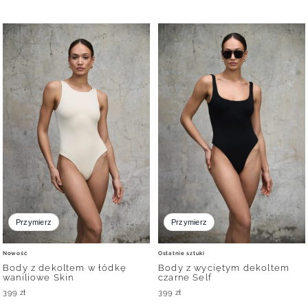
Przymierz
Przymierz
Nowość
Ostatnie sztuki
Body z dekoltem w łódkę
Body z wyciętym dekoltem
waniliowe Skin
czarne Self
399
zł
399
zł