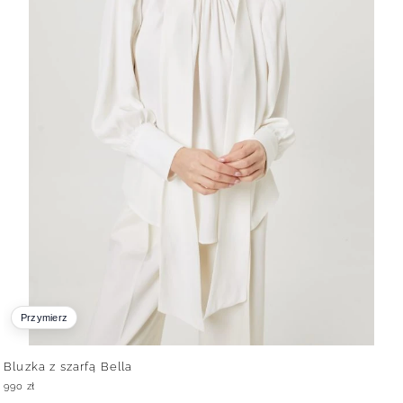
Przymierz
Bluzka z szarfą Bella
990
zł