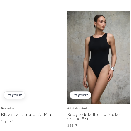
Przymierz
Przymierz
Bestseller
Ostatnie sztuki
Bluzka z szarfą biała Mia
Body z dekoltem w łódkę
czarne Skin
1290
zł
399
zł