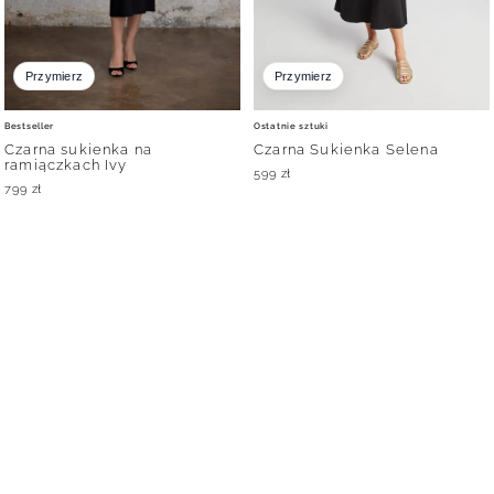
Przymierz
Przymierz
Bestseller
Ostatnie sztuki
Czarna sukienka na
Czarna Sukienka Selena
ramiączkach Ivy
599
zł
799
zł