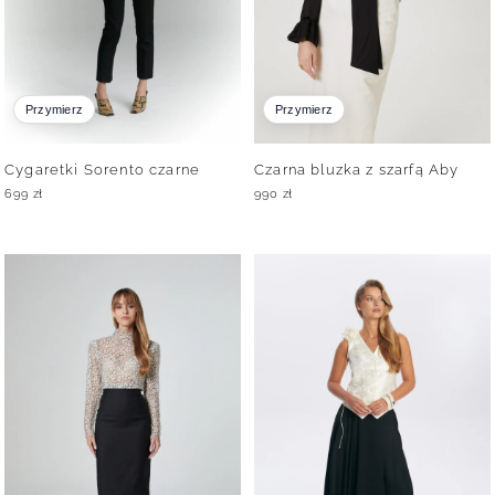
Przymierz
Przymierz
Cygaretki Sorento czarne
Czarna bluzka z szarfą Aby
699
zł
990
zł