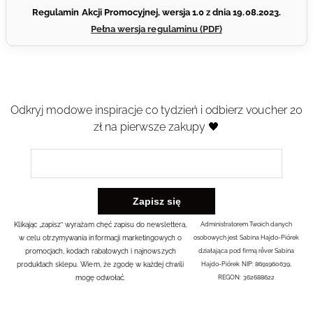
Regulamin Akcji Promocyjnej, wersja 1.0 z dnia 19.08.2023.
Pełna wersja regulaminu (PDF)
Odkryj modowe inspiracje co tydzień i odbierz voucher 20
zł na pierwsze zakupy 🖤
Klikając „zapisz” wyrażam chęć zapisu do newslettera,
Administratorem Twoich danych
w celu otrzymywania informacji marketingowych o
osobowych jest Sabina Hajdo-Piórek
promocjach, kodach rabatowych i najnowszych
działająca pod firmą rêver Sabina
produktach sklepu. Wiem, że zgodę w każdej chwili
Hajdo-Piórek NIP: 8691960639,
mogę odwołać.
REGON: 362688622