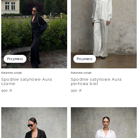
Przymierz
Przymierz
Ostatnie sztuki
Ostatnie sztuki
Spodnie satynowe Aura
Spodnie satynowe Aura
czarne
perłowa biel
990
zł
990
zł