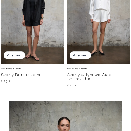
Przymierz
Przymierz
Ostatnie sztuki
Ostatnie sztuki
Szorty Bondi czarne
Szorty satynowe Aura
perłowa biel
629
zł
629
zł