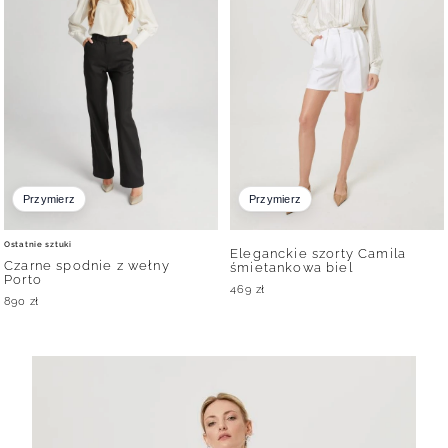
Przymierz
Przymierz
Ostatnie sztuki
Eleganckie szorty Camila
Czarne spodnie z wełny
śmietankowa biel
Porto
469
zł
890
zł