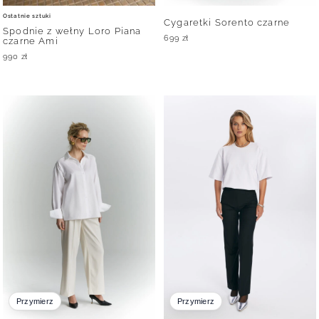
Ostatnie sztuki
Cygaretki Sorento czarne
Spodnie z wełny Loro Piana
699
zł
czarne Ami
990
zł
Przymierz
Przymierz