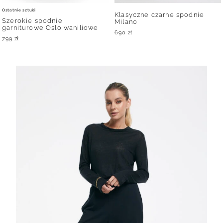
Ostatnie sztuki
Klasyczne czarne spodnie
Szerokie spodnie
Milano
garniturowe Oslo waniliowe
690
zł
799
zł