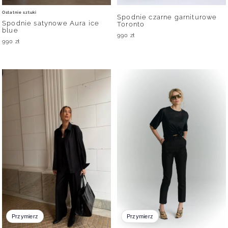
Ostatnie sztuki
Spodnie czarne garniturowe
Spodnie satynowe Aura ice
Toronto
blue
990
zł
990
zł
Przymierz
Przymierz