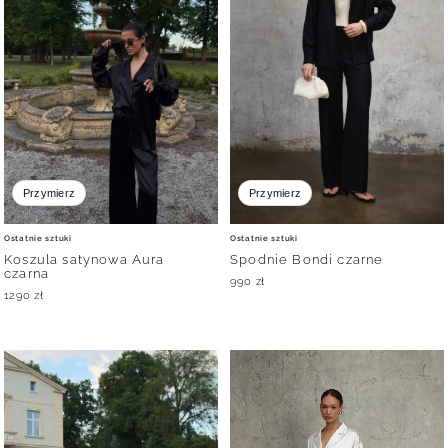
Przymierz
Przymierz
Ostatnie sztuki
Ostatnie sztuki
Koszula satynowa Aura
Spodnie Bondi czarne
czarna
990
zł
1290
zł