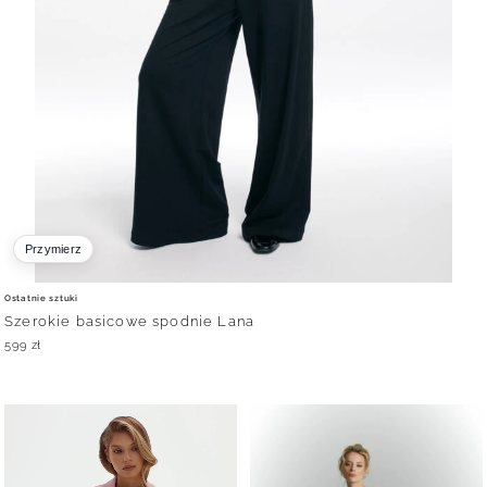
Przymierz
Ostatnie sztuki
Szerokie basicowe spodnie Lana
599
zł