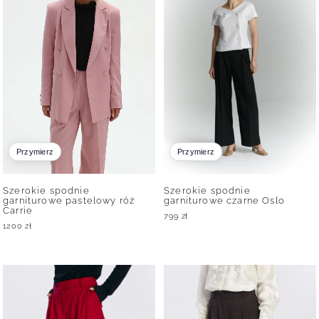
Przymierz
Przymierz
Szerokie spodnie
Szerokie spodnie
garniturowe pastelowy róż
garniturowe czarne Oslo
Carrie
799
zł
1200
zł