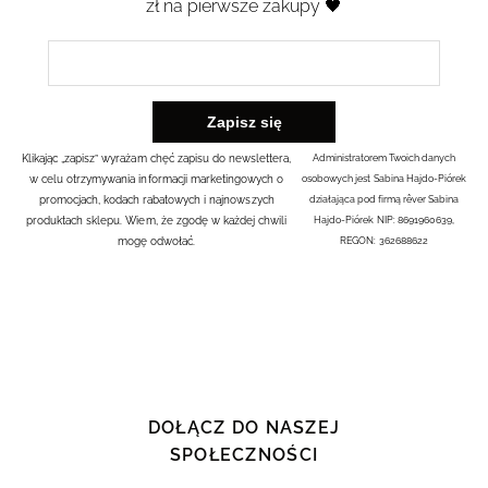
zł na pierwsze zakupy 🖤
Klikając „zapisz” wyrażam chęć zapisu do newslettera,
Administratorem Twoich danych
w celu otrzymywania informacji marketingowych o
osobowych jest Sabina Hajdo-Piórek
promocjach, kodach rabatowych i najnowszych
działająca pod firmą rêver Sabina
produktach sklepu. Wiem, że zgodę w każdej chwili
Hajdo-Piórek NIP: 8691960639,
mogę odwołać.
REGON: 362688622
DOŁĄCZ DO NASZEJ
SPOŁECZNOŚCI