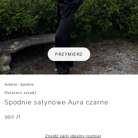
PRZYMIERZ
-
Kobieta
Spodnie
Ostatnie sztuki
Spodnie satynowe Aura czarne
990
zł
Znajdź swój idealny rozmiar