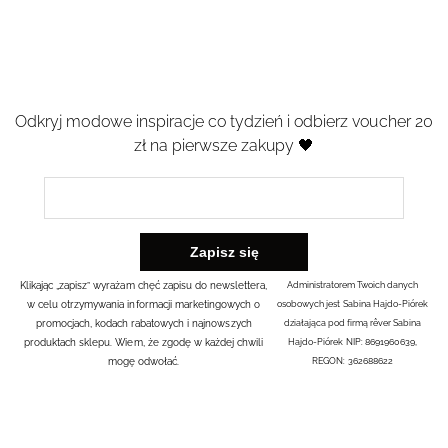
Odkryj modowe inspiracje co tydzień i odbierz voucher 20
zł na pierwsze zakupy 🖤
Klikając „zapisz” wyrażam chęć zapisu do newslettera,
Administratorem Twoich danych
w celu otrzymywania informacji marketingowych o
osobowych jest Sabina Hajdo-Piórek
promocjach, kodach rabatowych i najnowszych
działająca pod firmą rêver Sabina
produktach sklepu. Wiem, że zgodę w każdej chwili
Hajdo-Piórek NIP: 8691960639,
mogę odwołać.
REGON: 362688622