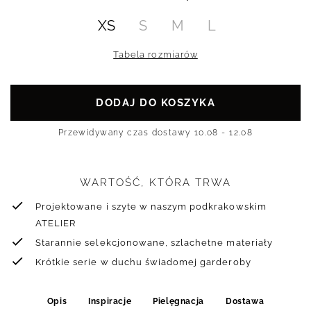
XS
S
M
L
Tabela rozmiarów
DODAJ DO KOSZYKA
Przewidywany czas dostawy
10.08 - 12.08
WARTOŚĆ, KTÓRA TRWA
Projektowane i szyte w naszym podkrakowskim
ATELIER
Starannie selekcjonowane, szlachetne materiały
Krótkie serie w duchu świadomej garderoby
Opis
Inspiracje
Pielęgnacja
Dostawa