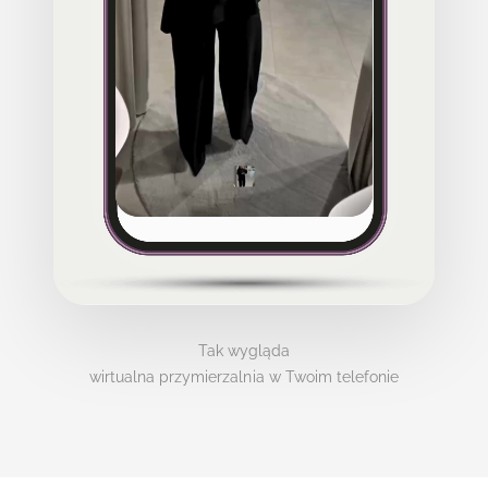
Tak wygląda
wirtualna przymierzalnia w Twoim telefonie