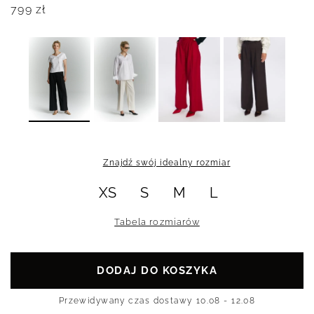
799
zł
Znajdź swój idealny rozmiar
XS
S
M
L
Tabela rozmiarów
DODAJ DO KOSZYKA
Przewidywany czas dostawy
10.08 - 12.08