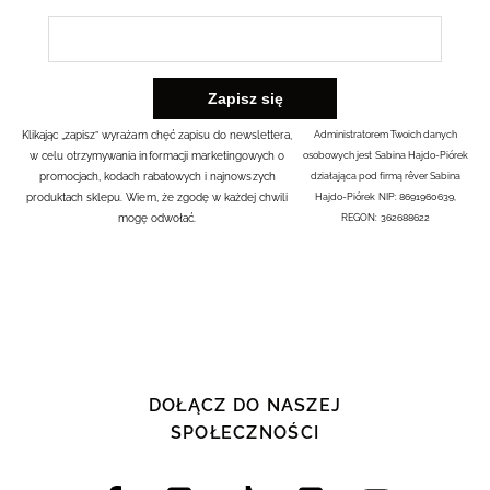
Klikając „zapisz” wyrażam chęć zapisu do newslettera,
Administratorem Twoich danych
w celu otrzymywania informacji marketingowych o
osobowych jest Sabina Hajdo-Piórek
promocjach, kodach rabatowych i najnowszych
działająca pod firmą rêver Sabina
produktach sklepu. Wiem, że zgodę w każdej chwili
Hajdo-Piórek NIP: 8691960639,
mogę odwołać.
REGON: 362688622
DOŁĄCZ DO NASZEJ
SPOŁECZNOŚCI