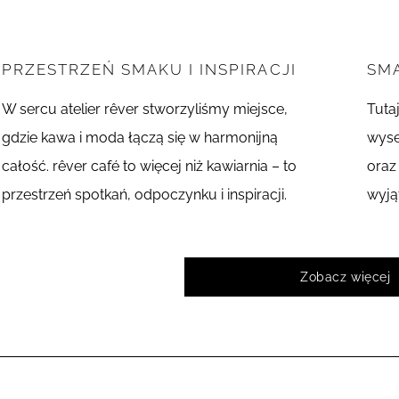
PRZESTRZEŃ SMAKU I INSPIRACJI
SMA
W sercu atelier rêver stworzyliśmy miejsce,
Tuta
gdzie kawa i moda łączą się w harmonijną
wyse
całość. rêver café to więcej niż kawiarnia – to
oraz
przestrzeń spotkań, odpoczynku i inspiracji.
wyją
Zobacz więcej