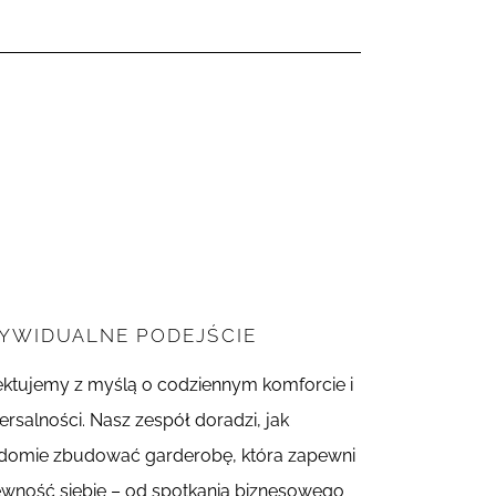
DYWIDUALNE PODEJŚCIE
ektujemy z myślą o codziennym komforcie i
ersalności. Nasz zespół doradzi, jak
domie zbudować garderobę, która zapewni
ewność siebie – od spotkania biznesowego