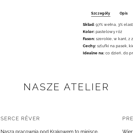
Szczegóły
Opis
Skład:
97% wełna, 3% elas
Kolor:
pastelowy róż
Fason:
szerokie, w kant, z
Cechy:
szlufki na pasek, k
Idealne na:
co dzień, do p
NASZE ATELIER
SERCE RÊVER
PR
Nasza pracownia pod Krakowem to miejsce,
Wier