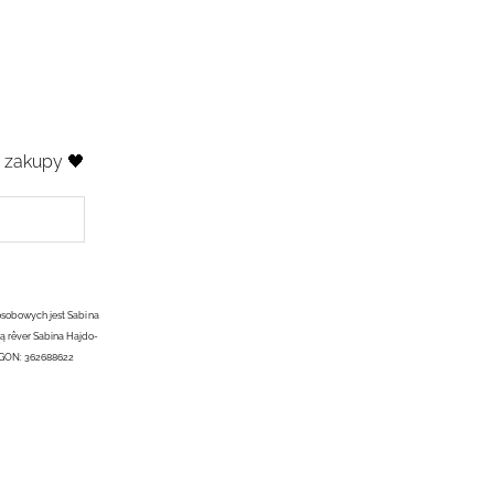
e zakupy 🖤
osobowych jest Sabina
ą rêver Sabina Hajdo-
EGON: 362688622