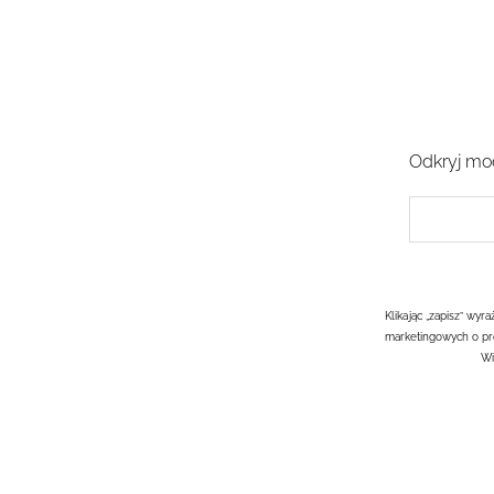
Odkryj mod
Klikając „zapisz” wy
marketingowych o pr
Wi