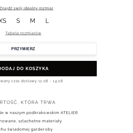
Znajdź swój idealny rozmiar
XS
S
M
L
Tabela rozmiarów
PRZYMIERZ
DODAJ DO KOSZYKA
ywany czas dostawy
12.08 - 14.08
RTOŚĆ, KTÓRA TRWA
yte w naszym podkrakowskim ATELIER
onowane, szlachetne materiały
uchu świadomej garderoby