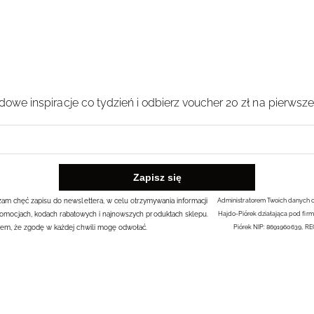
owe inspiracje co tydzień i odbierz voucher 20 zł na pierwsz
rażam chęć zapisu do newslettera, w celu otrzymywania informacji
Administratorem Twoich danych 
omocjach, kodach rabatowych i najnowszych produktach sklepu.
Hajdo-Piórek działająca pod firm
em, że zgodę w każdej chwili mogę odwołać.
Piórek NIP: 8691960639, R