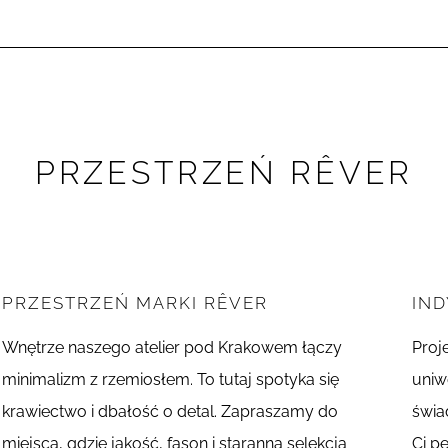
PRZESTRZEŃ RÊVER
PRZESTRZEŃ MARKI RÊVER
IN
Wnętrze naszego atelier pod Krakowem łączy
Proj
minimalizm z rzemiosłem. To tutaj spotyka się
uniw
krawiectwo i dbałość o detal. Zapraszamy do
świa
miejsca, gdzie jakość, fason i staranna selekcja
Ci p