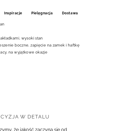
Inspiracje
Pielęgnacja
Dostawa
tan
 zakładkami, wysoki stan
ieszenie boczne, zapięcie na zamek i haftkę
racy, na wyjątkowe okazje
ECYZJA W DETALU
zymy, że jakość zaczyna się od