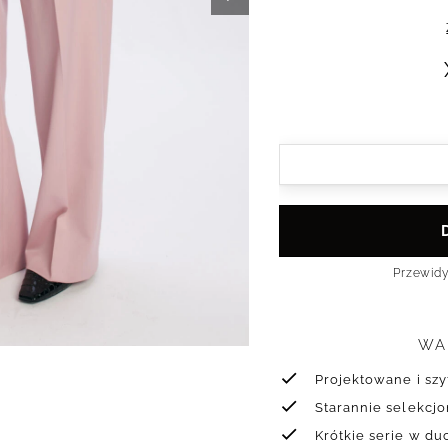
Przewid
WA
Projektowane i sz
Starannie selekcj
Krótkie serie w d