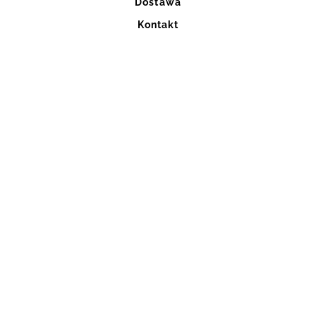
Dostawa
Kontakt
Blog
Szycie na miarę
Regulaminy
ul. Ignacego Mościckiego 6
32-800 Brzesko
kontakt@rever.com.pl