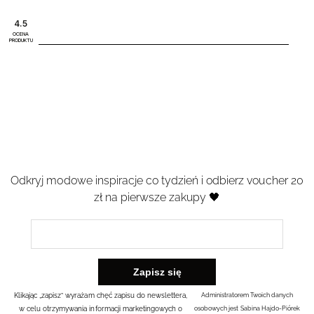
4.5
OCENA
PRODUKTU
Odkryj modowe inspiracje co tydzień i odbierz voucher 20
zł na pierwsze zakupy 🖤
Klikając „zapisz” wyrażam chęć zapisu do newslettera,
Administratorem Twoich danych
w celu otrzymywania informacji marketingowych o
osobowych jest Sabina Hajdo-Piórek