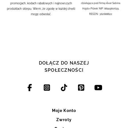
promocjach, kodach rabatowych i najnowszych
działająca pod firmą rêver Sabina
produktach sklepu. Wiem, że zgodę w każdej chwili
Hajdo-Piórek NIP: 8691960639,
mogę odwołać.
REGON: 362688622
DOŁĄCZ DO NASZEJ
SPOŁECZNOŚCI
Moje Konto
Zwroty