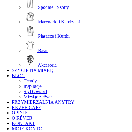
Spodnie i Szorty
Marynarki i Kamizelki
Płaszcze i Kurtki
Basic
Akcesoria
SZYCIE NA MIARĘ
BLOG
Trendy
Inspiracje
Styl Gwiazd
Miesiąc z rêver
PRZYMIERZALNIA ANYTRY
RÊVER CAFÉ
OPINIE
O RÊVER
KONTAKT
MOJE KONTO