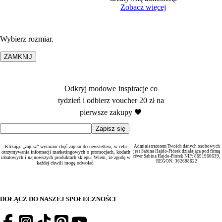
Zobacz więcej
Wybierz rozmiar.
ZAMKNIJ
Odkryj modowe inspiracje co
tydzień i odbierz voucher 20 zł na
pierwsze zakupy 🖤
Klikając „zapisz” wyrażam chęć zapisu do newslettera, w celu
Administratorem Twoich danych osobowych
jest Sabina Hajdo-Piórek działająca pod firmą
otrzymywania informacji marketingowych o promocjach, kodach
rêver Sabina Hajdo-Piórek NIP: 8691960639,
rabatowych i najnowszych produktach sklepu. Wiem, że zgodę w
REGON: 362688622
każdej chwili mogę odwołać.
DOŁĄCZ DO NASZEJ SPOŁECZNOŚCI