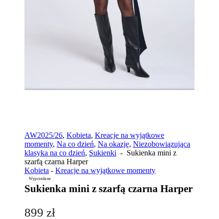
AW2025/26
,
Kobieta
,
Kreacje na wyjątkowe
momenty
,
Na co dzień
,
Na okazję
,
Niezobowiązująca
klasyka na co dzień
,
Sukienki
-
Sukienka mini z
szarfą czarna Harper
Kobieta
-
Kreacje na wyjątkowe momenty
Wyprzedane
Sukienka mini z szarfą czarna Harper
899
zł