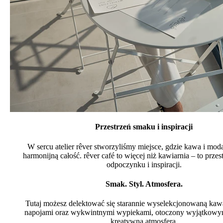
Przestrzeń smaku i inspiracji
W sercu atelier rêver stworzyliśmy miejsce, gdzie kawa i moda
harmonijną całość. rêver café to więcej niż kawiarnia – to przes
odpoczynku i inspiracji.
Smak. Styl. Atmosfera.
Tutaj możesz delektować się starannie wyselekcjonowaną kawą
napojami oraz wykwintnymi wypiekami, otoczony wyjątkowy
kreatywną atmosferą.