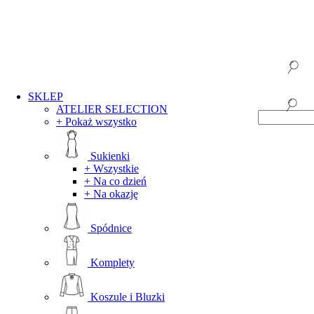
SKLEP
ATELIER SELECTION
+ Pokaż wszystko
Sukienki
+ Wszystkie
+ Na co dzień
+ Na okazję
Spódnice
Komplety
Koszule i Bluzki