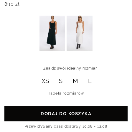
890
zł
Znajdź swój idealny rozmiar
XS
S
M
L
Tabela rozmiarów
DODAJ DO KOSZYKA
Przewidywany czas dostawy
10.08 - 12.08