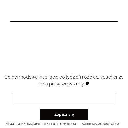
Odkryj modowe inspiracje co tydzień i odbierz voucher 20
zł na pierwsze zakupy 🖤
Klikając „zapisz” wyrażam chęć zapisu do newslettera,
Administratorem Twoich danych