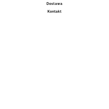
Dostawa
Kontakt
Blog
Szycie na miarę
Regulaminy
ul. Ignacego Mościckiego 6
32-800 Brzesko
kontakt@rever.com.pl