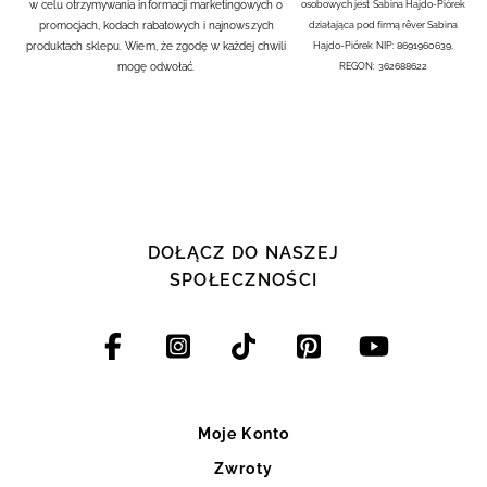
w celu otrzymywania informacji marketingowych o
osobowych jest Sabina Hajdo-Piórek
promocjach, kodach rabatowych i najnowszych
działająca pod firmą rêver Sabina
produktach sklepu. Wiem, że zgodę w każdej chwili
Hajdo-Piórek NIP: 8691960639,
mogę odwołać.
REGON: 362688622
DOŁĄCZ DO NASZEJ
SPOŁECZNOŚCI
Moje Konto
Zwroty