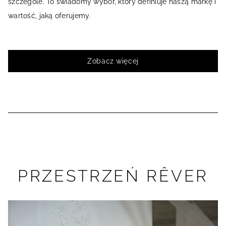
szczególe. To świadomy wybór, który definiuje naszą markę i
wartość, jaką oferujemy.
Zobacz więcej
PRZESTRZEŃ RÊVER