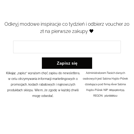
Odkryj modowe inspiracje co tydzień i odbierz voucher 20
zł na pierwsze zakupy 🖤
Klikając „zapisz” wyrażam chęć zapisu do newslettera,
Administratorem Twoich danych
w celu otrzymywania informacji marketingowych o
osobowych jest Sabina Hajdo-Piórek
promocjach, kodach rabatowych i najnowszych
działająca pod firmą rêver Sabina
produktach sklepu. Wiem, że zgodę w każdej chwili
Hajdo-Piórek NIP: 8691960639,
mogę odwołać.
REGON: 362688622