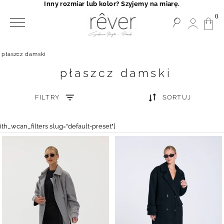
Inny rozmiar lub kolor? Szyjemy na miarę.
0
płaszcz damski
płaszcz damski
FILTRY
SORTUJ
yith_wcan_filters slug="default-preset"]