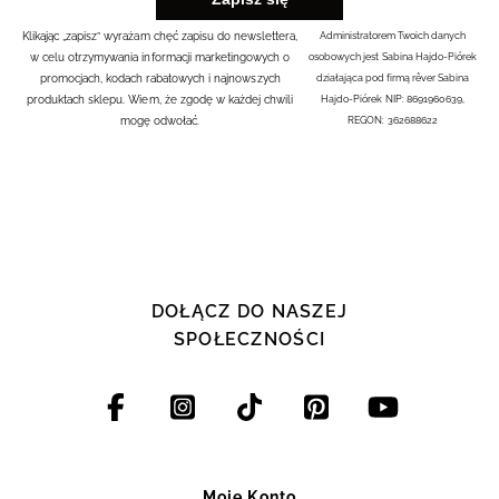
Klikając „zapisz” wyrażam chęć zapisu do newslettera,
Administratorem Twoich danych
w celu otrzymywania informacji marketingowych o
osobowych jest Sabina Hajdo-Piórek
promocjach, kodach rabatowych i najnowszych
działająca pod firmą rêver Sabina
produktach sklepu. Wiem, że zgodę w każdej chwili
Hajdo-Piórek NIP: 8691960639,
mogę odwołać.
REGON: 362688622
DOŁĄCZ DO NASZEJ
SPOŁECZNOŚCI
Moje Konto