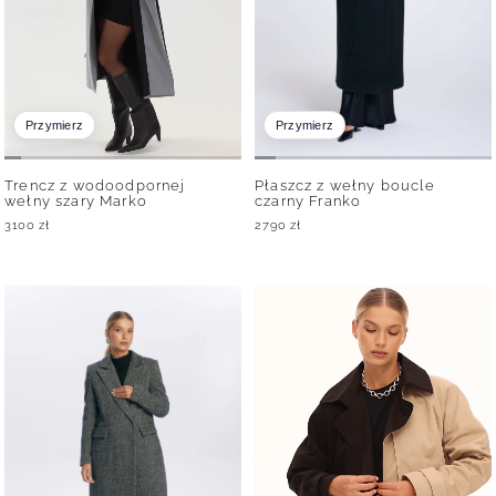
Przymierz
Przymierz
Trencz z wodoodpornej
Płaszcz z wełny boucle
wełny szary Marko
czarny Franko
3100
zł
2790
zł