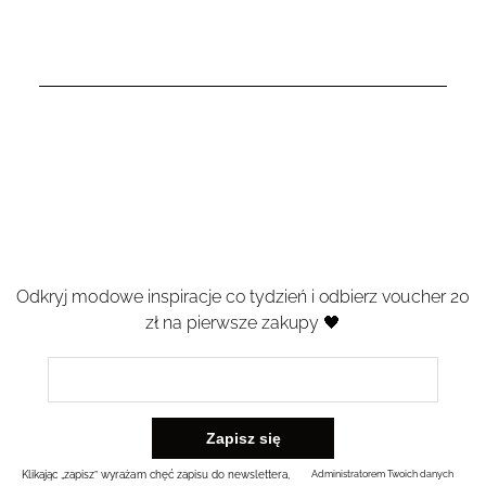
Odkryj modowe inspiracje co tydzień i odbierz voucher 20
zł na pierwsze zakupy 🖤
Klikając „zapisz” wyrażam chęć zapisu do newslettera,
Administratorem Twoich danych