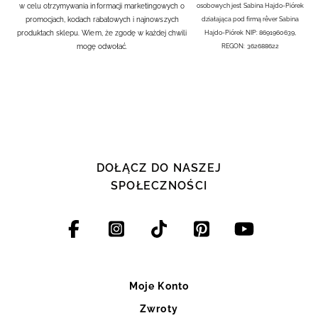
w celu otrzymywania informacji marketingowych o
osobowych jest Sabina Hajdo-Piórek
promocjach, kodach rabatowych i najnowszych
działająca pod firmą rêver Sabina
produktach sklepu. Wiem, że zgodę w każdej chwili
Hajdo-Piórek NIP: 8691960639,
mogę odwołać.
REGON: 362688622
DOŁĄCZ DO NASZEJ
SPOŁECZNOŚCI
Moje Konto
Zwroty