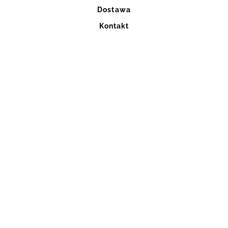
Dostawa
Kontakt
Blog
Szycie na miarę
Regulaminy
ul. Ignacego Mościckiego 6
32-800 Brzesko
kontakt@rever.com.pl