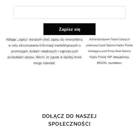
Klikając „zapisz” wyrażam chęć zapisu do newslettera,
Administratorem Twoich danych
w celu otrzymywania informacji marketingowych o
osobowych jest Sabina Hajdo-Piórek
promocjach, kodach rabatowych i najnowszych
działająca pod firmą rêver Sabina
produktach sklepu. Wiem, że zgodę w każdej chwili
Hajdo-Piórek NIP: 8691960639,
mogę odwołać.
REGON: 362688622
DOŁĄCZ DO NASZEJ
SPOŁECZNOŚCI