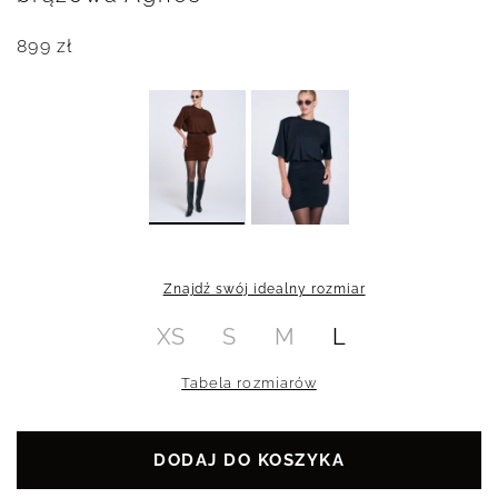
899
zł
Znajdź swój idealny rozmiar
XS
S
M
L
Tabela rozmiarów
DODAJ DO KOSZYKA