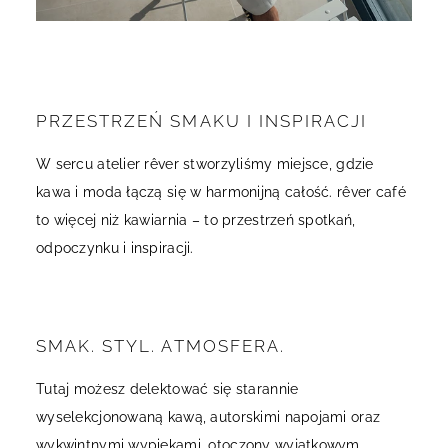
PRZESTRZEŃ SMAKU I INSPIRACJI
W sercu atelier rêver stworzyliśmy miejsce, gdzie
kawa i moda łączą się w harmonijną całość. rêver café
to więcej niż kawiarnia – to przestrzeń spotkań,
odpoczynku i inspiracji.
SMAK. STYL. ATMOSFERA.
Tutaj możesz delektować się starannie
wyselekcjonowaną kawą, autorskimi napojami oraz
wykwintnymi wypiekami, otoczony wyjątkowym