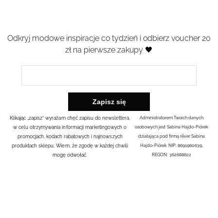
Odkryj modowe inspiracje co tydzień i odbierz voucher 20
zł na pierwsze zakupy 🖤
Klikając „zapisz” wyrażam chęć zapisu do newslettera,
Administratorem Twoich danych
w celu otrzymywania informacji marketingowych o
osobowych jest Sabina Hajdo-Piórek
promocjach, kodach rabatowych i najnowszych
działająca pod firmą rêver Sabina
produktach sklepu. Wiem, że zgodę w każdej chwili
Hajdo-Piórek NIP: 8691960639,
mogę odwołać.
REGON: 362688622