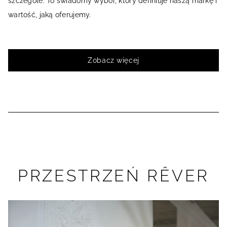
szczególe. To świadomy wybór, który definiuje naszą markę i
wartość, jaką oferujemy.
Zobacz więcej
PRZESTRZEŃ RÊVER