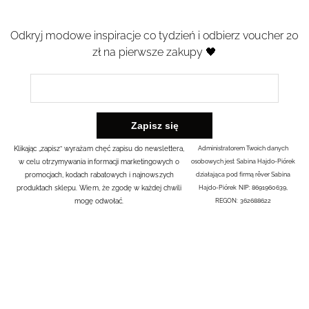
Odkryj modowe inspiracje co tydzień i odbierz voucher 20
zł na pierwsze zakupy 🖤
Klikając „zapisz” wyrażam chęć zapisu do newslettera,
Administratorem Twoich danych
w celu otrzymywania informacji marketingowych o
osobowych jest Sabina Hajdo-Piórek
promocjach, kodach rabatowych i najnowszych
działająca pod firmą rêver Sabina
produktach sklepu. Wiem, że zgodę w każdej chwili
Hajdo-Piórek NIP: 8691960639,
mogę odwołać.
REGON: 362688622