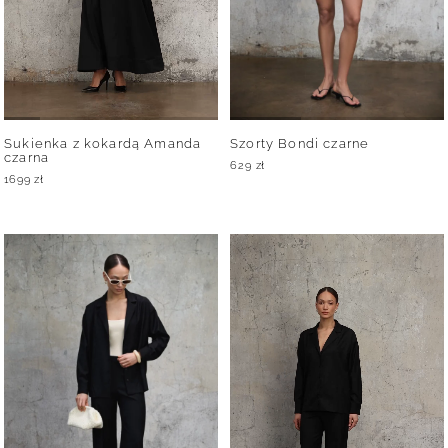
Sukienka z kokardą Amanda
Szorty Bondi czarne
czarna
629
zł
1699
zł