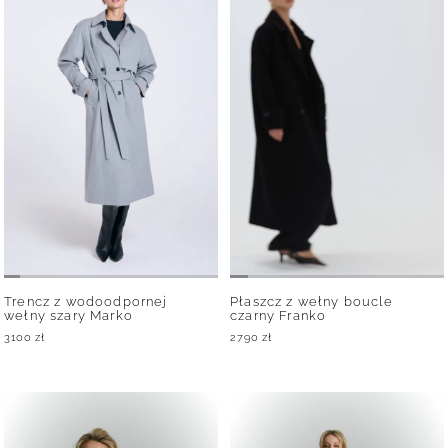
Trencz z wodoodpornej
Płaszcz z wełny boucle
wełny szary Marko
czarny Franko
3100
zł
2790
zł