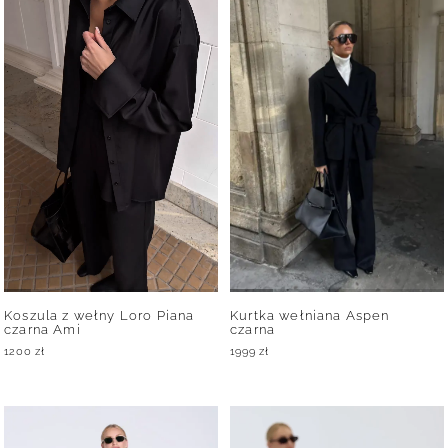
Koszula z wełny Loro Piana
Kurtka wełniana Aspen
czarna Ami
czarna
1200
zł
1999
zł