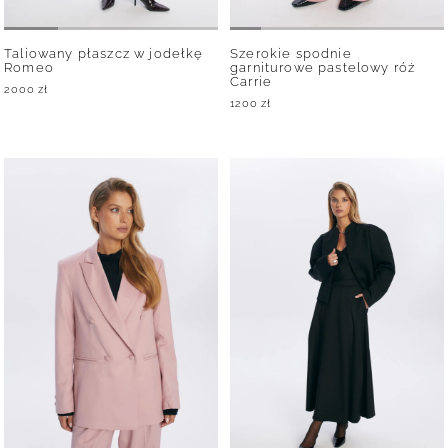
Taliowany płaszcz w jodełkę
Szerokie spodnie
Romeo
garniturowe pastelowy róż
Carrie
2000
zł
1200
zł