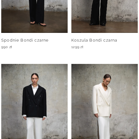
Spodnie Bondi czarne
Koszula Bondi czarna
990
zł
1299
zł