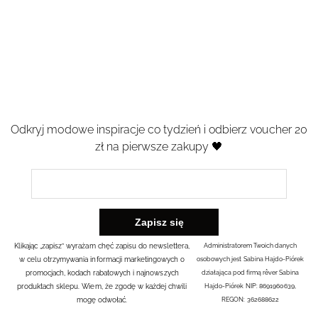
Odkryj modowe inspiracje co tydzień i odbierz voucher 20
zł na pierwsze zakupy 🖤
Klikając „zapisz” wyrażam chęć zapisu do newslettera,
Administratorem Twoich danych
w celu otrzymywania informacji marketingowych o
osobowych jest Sabina Hajdo-Piórek
promocjach, kodach rabatowych i najnowszych
działająca pod firmą rêver Sabina
produktach sklepu. Wiem, że zgodę w każdej chwili
Hajdo-Piórek NIP: 8691960639,
mogę odwołać.
REGON: 362688622