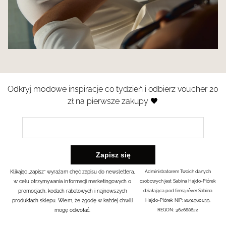
Odkryj modowe inspiracje co tydzień i odbierz voucher 20
zł na pierwsze zakupy 🖤
Klikając „zapisz” wyrażam chęć zapisu do newslettera,
Administratorem Twoich danych
w celu otrzymywania informacji marketingowych o
osobowych jest Sabina Hajdo-Piórek
promocjach, kodach rabatowych i najnowszych
działająca pod firmą rêver Sabina
produktach sklepu. Wiem, że zgodę w każdej chwili
Hajdo-Piórek NIP: 8691960639,
mogę odwołać.
REGON: 362688622