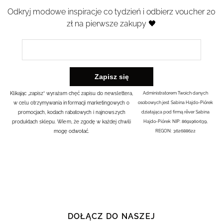
Odkryj modowe inspiracje co tydzień i odbierz voucher 20
zł na pierwsze zakupy 🖤
Klikając „zapisz” wyrażam chęć zapisu do newslettera,
Administratorem Twoich danych
w celu otrzymywania informacji marketingowych o
osobowych jest Sabina Hajdo-Piórek
promocjach, kodach rabatowych i najnowszych
działająca pod firmą rêver Sabina
produktach sklepu. Wiem, że zgodę w każdej chwili
Hajdo-Piórek NIP: 8691960639,
mogę odwołać.
REGON: 362688622
DOŁĄCZ DO NASZEJ