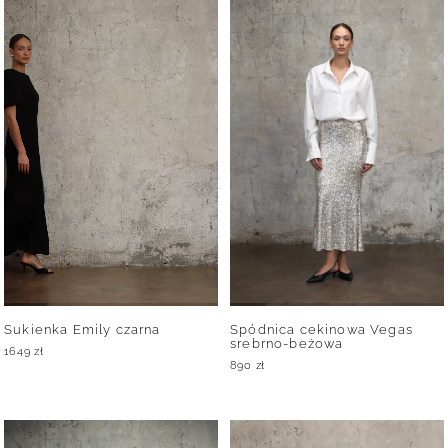
Sukienka Emily czarna
Spódnica cekinowa Vegas
srebrno-beżowa
1649
zł
890
zł