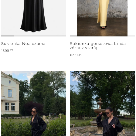
Sukienka Noa czarna
Sukienka gorsetowa Linda
żółta z szarfą
1599
zł
1599
zł