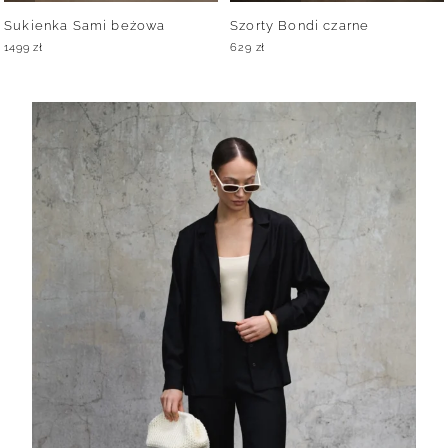
Sukienka Sami beżowa
Szorty Bondi czarne
1499
zł
629
zł