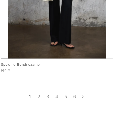
Spodnie Bondi czarne
990
zł
1
2
3
4
5
6