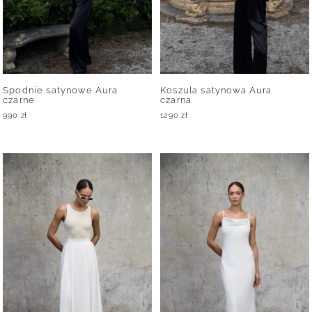
Spodnie satynowe Aura
Koszula satynowa Aura
czarne
czarna
990
zł
1290
zł