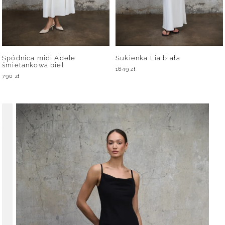
Spódnica midi Adele
Sukienka Lia biała
śmietankowa biel
1649
zł
790
zł