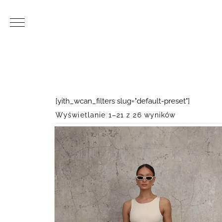
[yith_wcan_filters slug="default-preset"]
Wyświetlanie 1–21 z 26 wyników