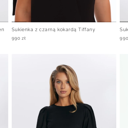
en
Sukienka z czarną kokardą Tiffany
Suk
990
zł
99