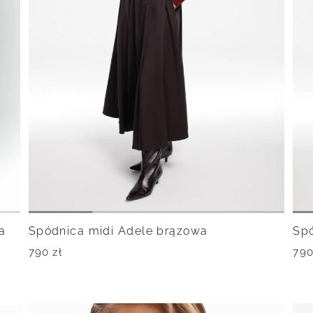
a
Spódnica midi Adele brązowa
Spó
790
zł
79