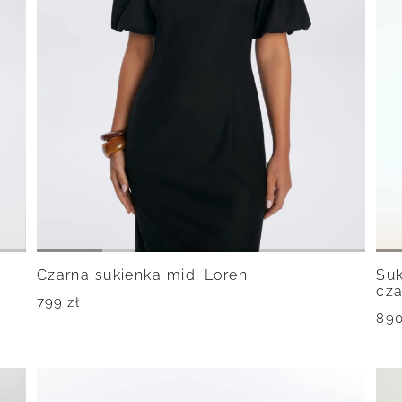
Czarna sukienka midi Loren
Suk
cza
799
zł
89