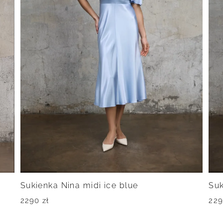
Sukienka Nina midi ice blue
Suk
2290
zł
22