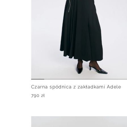
Czarna spódnica z zakładkami Adele
790
zł