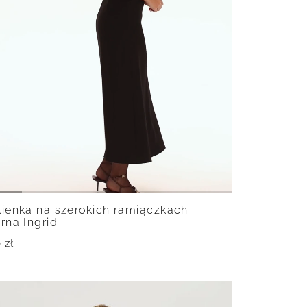
ienka na szerokich ramiączkach
rna Ingrid
0
zł