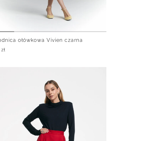
dnica ołówkowa Vivien czarna
9
zł