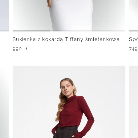
Sukienka z kokardą Tiffany śmietankowa
Spó
990
zł
74