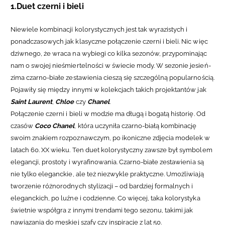
1.Duet czerni i bieli
Niewiele kombinacji kolorystycznych jest tak wyrazistych i
ponadczasowych jak klasyczne połączenie czerni i bieli. Nic więc
dziwnego, że wraca na wybiegi co kilka sezonów, przypominając
nam o swojej nieśmiertelności w świecie mody. W sezonie jesień-
zima czarno-białe zestawienia cieszą się szczególną popularnością.
Pojawiły się między innymi w kolekcjach takich projektantów jak
Saint Laurent
,
Chloe
czy
Chanel
.
Połączenie czerni i bieli w modzie ma długą i bogatą historię. Od
czasów
Coco Chanel
, która uczyniła czarno-białą kombinację
swoim znakiem rozpoznawczym, po ikoniczne zdjęcia modelek w
latach 60. XX wieku. Ten duet kolorystyczny zawsze był symbolem
elegancji, prostoty i wyrafinowania.
Czarno-białe zestawienia są
nie tylko eleganckie, ale też niezwykle praktyczne. Umożliwiają
tworzenie różnorodnych stylizacji – od bardziej formalnych i
eleganckich, po luźne i codzienne. Co więcej, taka kolorystyka
świetnie współgra z innymi trendami tego sezonu, takimi jak
nawiązania do męskiej szafy czy inspiracje z lat 50.