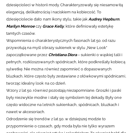
dziesięcioleci w historii mody. Charakteryzowały się niesamowitą
elegancją, delikatnością i naciskiem na kobiecość. To
dziesięciolecie dało nam ikony stylu, takie jak
Audrey Hepburn
,
Marilyn Monroe
czy
Grace Kelly
, które definiowały estetykę
tamtych czasów.
Wspomnienia o charakterystycznych fasonach lat 50. od razu
przywołują na myśl obrazy sukienek w stylu „New Look”
zapoczątkowane przez
Christiana Diora
– sukienki o wąskiej talii i
pełnych, rozkloszowanych spódnicach, które podkreślały kobiecą
sylwetkę. Nie można również zapomnieć o dopasowanych
bluzkach, które często były zestawiane z ołówkowymi spódnicami,
tworząc idealny look na co dzień.
Wzory z lat 50. również pozostają niezapomniane. Groszki i paski
były niezwykle modne i stały się symbolem tej dekady. Były one
często widoczne na letnich sukienkach, spódnicach, bluzkach i
nawet w akcesoriach.
Odrodzenie się trendów z lat 50. w dzisiejszej modzie to
przypomnienie o czasach, gdy moda była nie tylko wyrazem