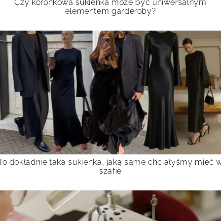
Czy koronkowa sukienka może być uniwersalnym
elementem garderoby?
To dokładnie taka sukienka, jaką same chciałyśmy mieć 
szafie