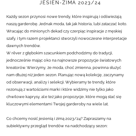
JESIEŃ-ZIMA 2023/24
Każdy sezon przynosi nowe trendy, które inspirują i odświeżają
naszą garderobę. Jednak moda, tak jak historia, lubi zataczać koło.
Wracając do minionych dekad czy czerpiąc inspiracje z męskiej
szafy, i tym razem projektanci stworzyli nowoczesne interpretacje
dawnych trendów.
W rêver z głębokim szacunkiem podchodzimy do tradycji,
jednocześnie mając oko na najnowsze propozycje światowych
kreatorów. Wierzymy, że moda, choć zmienna, powinna służyć
nam dłużej niż jeden sezon. Planując nową kolekcję, zaczynamy
od obserwacji, analizy i selekcji. Wybieramy te trendy, które
rezonują z wartościami marki i które widzimy nie tylko jako
chwilowe kaprysy, ale też jako propozycje, które mogą stać się
kluczowymi elementami Twojej garderoby na wiele lat.
Co chcemy nosić jesienią i zimą 2023/24? Zapraszamy na
subiektywny przegląd trendów na nadchodzący sezon: