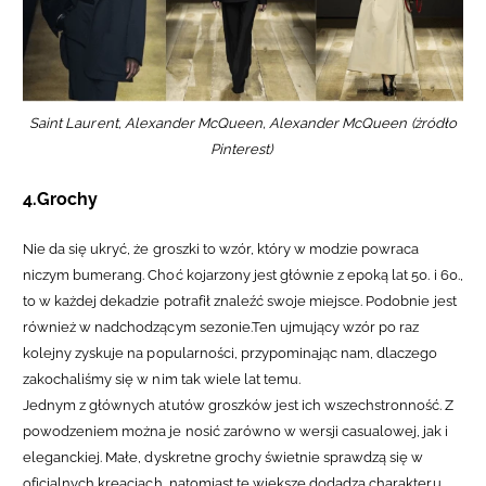
Saint Laurent, Alexander McQueen, Alexander McQueen (żródło
Pinterest)
4.Grochy
Nie da się ukryć, że groszki to wzór, który w modzie powraca
niczym bumerang. Choć kojarzony jest głównie z epoką lat 50. i 60.,
to w każdej dekadzie potrafił znaleźć swoje miejsce. Podobnie jest
również w nadchodzącym sezonie.
Ten ujmujący wzór po raz
kolejny zyskuje na popularności, przypominając nam, dlaczego
zakochaliśmy się w nim tak wiele lat temu.
Jednym z głównych atutów groszków jest ich wszechstronność. Z
powodzeniem można je nosić zarówno w wersji casualowej, jak i
eleganckiej. Małe, dyskretne grochy świetnie sprawdzą się w
oficjalnych kreacjach, natomiast te większe dodadzą charakteru