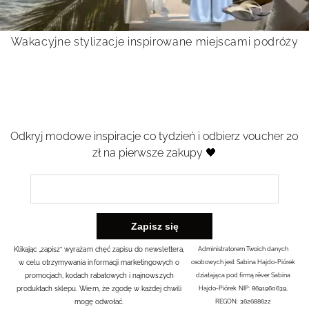
Wakacyjne stylizacje inspirowane miejscami podróży
Odkryj modowe inspiracje co tydzień i odbierz voucher 20
zł na pierwsze zakupy 🖤
Klikając „zapisz” wyrażam chęć zapisu do newslettera,
Administratorem Twoich danych
w celu otrzymywania informacji marketingowych o
osobowych jest Sabina Hajdo-Piórek
promocjach, kodach rabatowych i najnowszych
działająca pod firmą rêver Sabina
produktach sklepu. Wiem, że zgodę w każdej chwili
Hajdo-Piórek NIP: 8691960639,
mogę odwołać.
REGON: 362688622