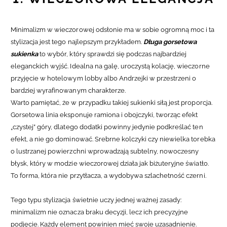
Minimalizm w wieczorowej odsłonie ma w sobie ogromną moc i ta
stylizacja jest tego najlepszym przykładem.
Długa gorsetowa
sukienka
to wybór, który sprawdzi się podczas najbardziej
eleganckich wyjść. Idealna na galę, uroczystą kolację, wieczorne
przyjęcie w hotelowym lobby albo Andrzejki w przestrzeni o
bardziej wyrafinowanym charakterze.
Warto pamiętać, że w przypadku takiej sukienki siłą jest proporcja.
Gorsetowa linia eksponuje ramiona i obojczyki, tworząc efekt
„czystej” góry, dlatego dodatki powinny jedynie podkreślać ten
efekt, a nie go dominować. Srebrne kolczyki czy niewielka torebka
o lustrzanej powierzchni wprowadzają subtelny, nowoczesny
błysk, który w modzie wieczorowej działa jak biżuteryjne światło.
To forma, która nie przytłacza, a wydobywa szlachetność czerni.
Tego typu stylizacja świetnie uczy jednej ważnej zasady:
minimalizm nie oznacza braku decyzji, lecz ich precyzyjne
podjęcie. Każdy element powinien mieć swoje uzasadnienie.