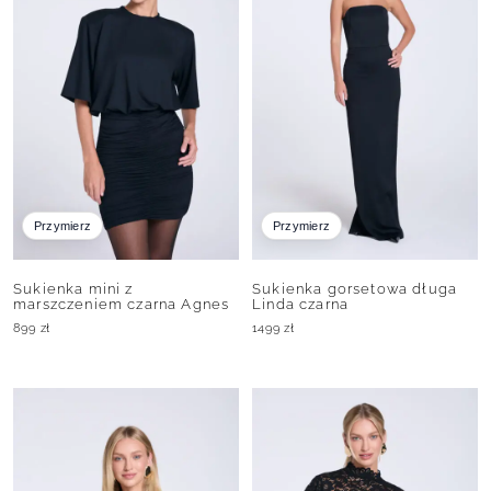
Przymierz
Przymierz
Sukienka mini z
Sukienka gorsetowa długa
marszczeniem czarna Agnes
Linda czarna
899
zł
1499
zł