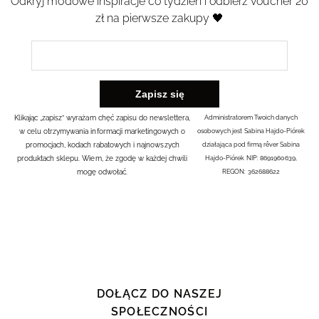
Odkryj modowe inspiracje co tydzień i odbierz voucher 20
zł na pierwsze zakupy 🖤
Klikając „zapisz” wyrażam chęć zapisu do newslettera,
Administratorem Twoich danych
w celu otrzymywania informacji marketingowych o
osobowych jest Sabina Hajdo-Piórek
promocjach, kodach rabatowych i najnowszych
działająca pod firmą rêver Sabina
produktach sklepu. Wiem, że zgodę w każdej chwili
Hajdo-Piórek NIP: 8691960639,
mogę odwołać.
REGON: 362688622
DOŁĄCZ DO NASZEJ
SPOŁECZNOŚCI