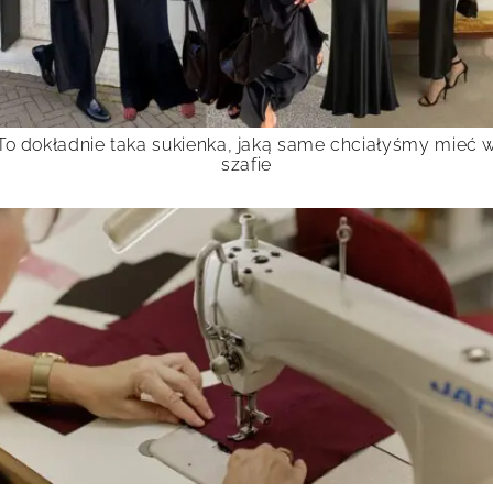
To dokładnie taka sukienka, jaką same chciałyśmy mieć 
szafie