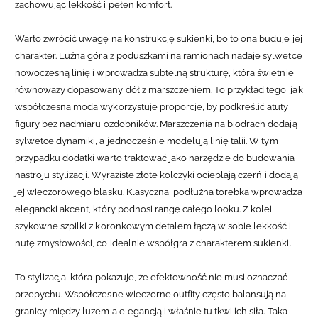
zachowując lekkość i pełen komfort.
Warto zwrócić uwagę na konstrukcję sukienki, bo to ona buduje jej
charakter. Luźna góra z poduszkami na ramionach nadaje sylwetce
nowoczesną linię i wprowadza subtelną strukturę, która świetnie
równoważy dopasowany dół z marszczeniem. To przykład tego, jak
współczesna moda wykorzystuje proporcje, by podkreślić atuty
figury bez nadmiaru ozdobników. Marszczenia na biodrach dodają
sylwetce dynamiki, a jednocześnie modelują linię talii.
W tym
przypadku dodatki warto traktować jako narzędzie do budowania
nastroju stylizacji. Wyraziste złote kolczyki ocieplają czerń i dodają
jej wieczorowego blasku. Klasyczna, podłużna torebka wprowadza
elegancki akcent, który podnosi rangę całego looku. Z kolei
szykowne szpilki z koronkowym detalem łączą w sobie lekkość i
nutę zmysłowości, co idealnie współgra z charakterem sukienki.
To stylizacja, która pokazuje, że efektowność nie musi oznaczać
przepychu. Współczesne wieczorne outfity często balansują na
granicy między luzem a elegancją i właśnie tu tkwi ich siła. Taka