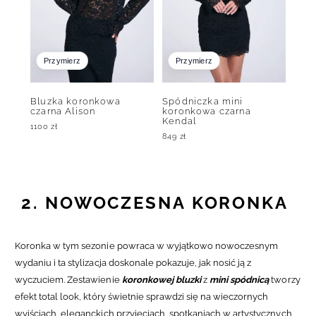
Przymierz
Przymierz
Bluzka koronkowa
Spódniczka mini
czarna Alison
koronkowa czarna
Kendal
1100
zł
849
zł
2. NOWOCZESNA KORONKA
Koronka w tym sezonie powraca w wyjątkowo nowoczesnym
wydaniu i ta stylizacja doskonale pokazuje, jak nosić ją z
wyczuciem. Zestawienie
koronkowej bluzki
z
mini spódnicą
tworzy
efekt total look, który świetnie sprawdzi się na wieczornych
wyjściach, eleganckich przyjęciach, spotkaniach w artystycznych