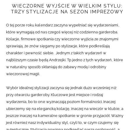
WIECZORNE WYJŚCIE W WIELKIM STYLU:
TRZY STYLIZACJE NA SEZON IMPREZOWY
O tej porze roku kalendarz zaczyna wypełniać się wydarzeniami,
które wymagają od nas czegoś więcej niż codzienna garderoba.
Kolacje, firmowe spotkania czy wieczorne wyjścia ze znajomymi
sprawiają, że znów sięgamy po stylizacje, które podkreślają
charakter i pewność siebie. Jednym z takich wydarzeń w
najbliższym czasie będą Andrzejki. Tp jedno z tych wydarzeń, które
w naturalny sposób skłaniają do zabawy modą i odrobiny
wieczorowej magii.
Wybór idealnej stylizacji zaczyna się jednak dużo wcześniej niż
przy otwarciu garderoby. Kluczowe jest miejsce i rodzaj
wydarzenia, bo to one wyznaczają poziom formalności. Inaczej
ubierzemy się na elegancką kolację, inaczej na wieczór w klubie, a
jeszcze inaczej na kameralne spotkanie w gronie przyjaciół. Ważny
jest również nasz indywidualny styl, czyli to, w czym czujemy się
autentycznie. Stylizacja powinna podkreślać naszą osobowość, a