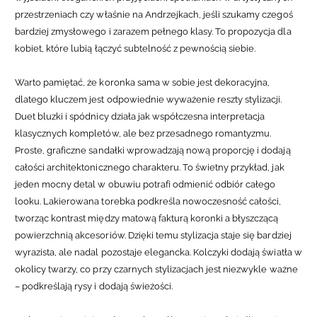
przestrzeniach czy właśnie na Andrzejkach, jeśli szukamy czegoś
bardziej zmysłowego i zarazem pełnego klasy. To propozycja dla
kobiet, które lubią łączyć subtelność z pewnością siebie.
Warto pamiętać, że koronka sama w sobie jest dekoracyjna,
dlatego kluczem jest odpowiednie wyważenie reszty stylizacji.
Duet bluzki i spódnicy działa jak współczesna interpretacja
klasycznych kompletów, ale bez przesadnego romantyzmu.
Proste, graficzne sandałki wprowadzają nową proporcję i dodają
całości architektonicznego charakteru. To świetny przykład, jak
jeden mocny detal w obuwiu potrafi odmienić odbiór całego
looku.
Lakierowana torebka podkreśla nowoczesność całości,
tworząc kontrast między matową fakturą koronki a błyszczącą
powierzchnią akcesoriów. Dzięki temu stylizacja staje się bardziej
wyrazista, ale nadal pozostaje elegancka. Kolczyki dodają światła w
okolicy twarzy, co przy czarnych stylizacjach jest niezwykle ważne
– podkreślają rysy i dodają świeżości.