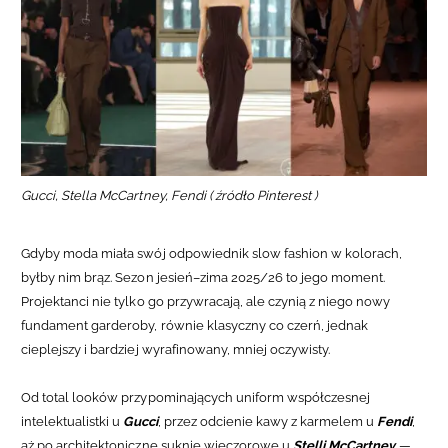
Gucci, Stella McCartney, Fendi ( źródło Pinterest )
Gdyby moda miała swój odpowiednik slow fashion w kolorach,
byłby nim brąz. Sezon jesień–zima 2025/26 to jego moment.
Projektanci nie tylko go przywracają, ale czynią z niego nowy
fundament garderoby, równie klasyczny co czerń, jednak
cieplejszy i bardziej wyrafinowany, mniej oczywisty.
Od
total looków przypominających uniform współczesnej
intelektualistki u
Gucci
, przez odcienie kawy z karmelem u
Fendi
,
aż po architektoniczne suknie wieczorowe u
Stelli McCartney
—