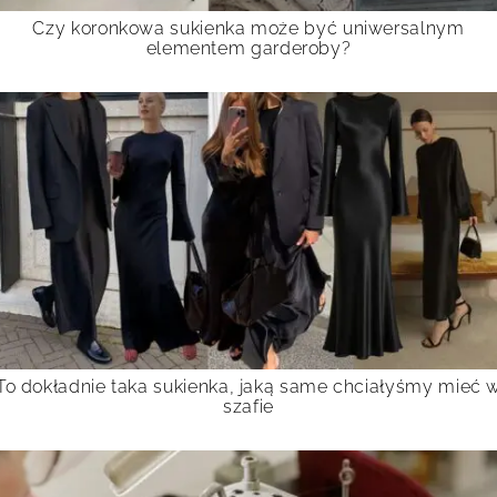
Czy koronkowa sukienka może być uniwersalnym
elementem garderoby?
To dokładnie taka sukienka, jaką same chciałyśmy mieć 
szafie