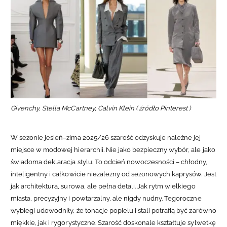
Givenchy, Stella McCartney, Calvin Klein ( źródło Pinterest )
W sezonie jesień–zima 2025/26 szarość odzyskuje należne jej
miejsce w modowej hierarchii. Nie jako bezpieczny wybór, ale jako
świadoma deklaracja stylu. To odcień nowoczesności – chłodny,
inteligentny i całkowicie niezależny od sezonowych kaprysów. Jest
jak architektura, surowa, ale pełna detali. Jak rytm wielkiego
miasta, precyzyjny i powtarzalny, ale nigdy nudny.
Tegoroczne
wybiegi udowodniły, że tonacje popielu i stali potrafią być zarówno
miękkie, jak i rygorystyczne. Szarość doskonale kształtuje sylwetkę