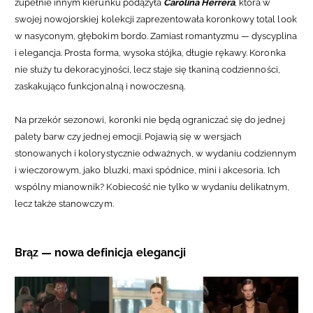
zupełnie innym kierunku podążyła
Carolina Herrera
, która w
swojej nowojorskiej kolekcji zaprezentowała koronkowy total look
w nasyconym, głębokim bordo. Zamiast romantyzmu — dyscyplina
i elegancja. Prosta forma, wysoka stójka, długie rękawy. Koronka
nie służy tu dekoracyjności, lecz staje się tkaniną codzienności,
zaskakująco funkcjonalną i nowoczesną.
Na przekór sezonowi, koronki nie będą ograniczać się do jednej
palety barw czy jednej emocji. Pojawią się w wersjach
stonowanych i kolorystycznie odważnych, w wydaniu codziennym
i wieczorowym, jako bluzki, maxi spódnice, mini i akcesoria. Ich
wspólny mianownik? Kobiecość nie tylko w wydaniu delikatnym,
lecz także stanowczym.
Brąz — nowa definicja elegancji