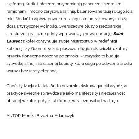
się formą. Kurtki i płaszcze przypominają pancerze z szerokimi
ramionami i mocno zarysowaną linią, balansowane talią i długością
mini. Widać tu wpływ power dressingu, ale potraktowany z dużą
dozą artystycznej wolności. Oversize’owe bluzy o rzeźbiarskiej
strukturze i graficzne printy wprowadzają nową narrację.
Saint
Laurent
z kolei kontynuuje swoje mistrzostwo w redefinicji
kobiecej siły. Geometryczne płaszcze, długie rękawiczki, okulary
przeciwsłoneczne noszone po zmroku – wszystko to buduje
sylwetkę silnej, niezależnej kobiety, która sięga po odważne środki
wyrazu bez utraty elegancji.
Choć stylizacja à la lata 80. to pozornie ekstrawagancki wybór, w
praktyce świetnie sprawdza się jako manifest siły i niezależności
ubranej w kolor, połysk lub formę, w zależności od nastroju.
AUTOR: Monika Brzezina-Adamczyk