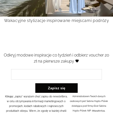
Wakacyjne stylizacje inspirowane miejscami podróży
Odkryj modowe inspiracje co tydzień i odbierz voucher 20
zł na pierwsze zakupy 🖤
Klikając „zapisz” wyrażam chęć zapisu do newslettera,
Administratorem Twoich danych
w celu otrzymywania informacji marketingowych o
osobowych jest Sabina Hajdo-Piórek
promocjach, kodach rabatowych i najnowszych
działająca pod firmą rêver Sabina
produktach sklepu. Wiem, że zgodę w każdej chwili
Hajdo-Piórek NIP: 8691960639,