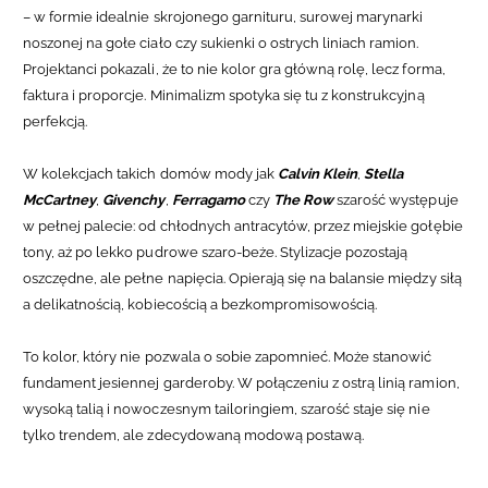
– w formie idealnie skrojonego garnituru, surowej marynarki
noszonej na gołe ciało czy sukienki o ostrych liniach ramion.
Projektanci pokazali, że to nie kolor gra główną rolę, lecz forma,
faktura i proporcje. Minimalizm spotyka się tu z konstrukcyjną
perfekcją.
W kolekcjach takich domów mody jak
Calvin Klein
,
Stella
McCartney
,
Givenchy
,
Ferragamo
czy
The Row
szarość występuje
w pełnej palecie: od chłodnych antracytów, przez miejskie gołębie
tony, aż po lekko pudrowe szaro-beże. Stylizacje pozostają
oszczędne, ale pełne napięcia. Opierają się na balansie między siłą
a delikatnością, kobiecością a bezkompromisowością.
To kolor, który nie pozwala o sobie zapomnieć. Może stanowić
fundament jesiennej garderoby. W połączeniu z ostrą linią ramion,
wysoką talią i nowoczesnym tailoringiem, szarość staje się nie
tylko trendem, ale zdecydowaną modową postawą.