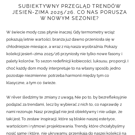
SUBIEKTYWNY PRZEGLĄD TRENDÓW
JESIEŃ-ZIMA 2025/26. CO NAS PORUSZA
W NOWYM SEZONIE?
W świecie mody czas płynie inaczej. Gdy termometry wciąż
pokazują letnie wartości, branża już dawno przeniosła się w
chłodniejsze miesiące, a wraz z nią nasza wyobraźnia. Pokazy
kolekcji jesień–zima 2025/26 przyniosły nie tylko nowe fasony i
palety kolorów. To sezon redefinicji kobiecości, luksusu, proporcji. I
choć każdy dom mody interpretuje to na własny sposób, jedno
pozostaje niezmienne: potrzeba harmonii między tym co
klasyczne, a tym co świeże.
W rêver śledzimy te zmiany z uwagą. Nie po to, by bezrefleksyjnie
podążać za trendami, lecz by wybierać z nich to, co naprawdę z
nami rezonuje. Nasz przegląd nie jest obiektywny i nie udaje, że
taki jest. To zestaw inspiracji, które są bliskie naszej estetyce,
wartościom i rytmowi projektowania. Trendy, które chciałybyśmy
nosić same i które, nie ukrywamy, przenikają do naszej kolekcji na