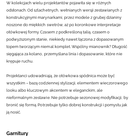
W kolekcjach wielu projektantów pojawiła się w różnych
odsłonach. Od szlachetnych, wełnianych wersji zestawianych z
konstrukcyjnymi marynarkami, przez modele z grubej dzianiny
noszone do miękkich swetrów, aż po koronkowe interpretacje
ołówkowej formy. Czasem z podkreśloną talią, czasem o
podwyższonym stanie, niekiedy nawet łączona z dopasowanym
topem tworzącym niemal komplet. Wspólny mianownik? Długość
sięgająca za kolano, przemyślana linia i dopasowanie, które nie
krępuje ruchu.
Projektanci udowadniają, że ołówkowa spódnica może być
wszystkim – bazą codziennej stylizacji, elementem wieczorowego
looku albo kluczowym akcentem w eleganckim, ale
nieformalnym zestawie. Nie potrzebuje sezonowej modyfikacji, by
bronić się formą. Potrzebuje tylko dobrej konstrukcji i pomysłu jak
ją nosić.
Garnitury