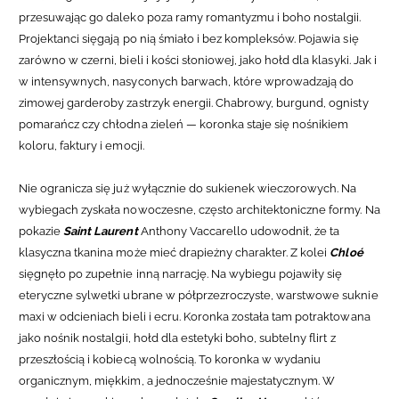
przesuwając go daleko poza ramy romantyzmu i boho nostalgii.
Projektanci sięgają po nią śmiało i bez kompleksów. Pojawia się
zarówno w czerni, bieli i kości słoniowej, jako hołd dla klasyki. Jak i
w intensywnych, nasyconych barwach, które wprowadzają do
zimowej garderoby zastrzyk energii. Chabrowy, burgund, ognisty
pomarańcz czy chłodna zieleń — koronka staje się nośnikiem
koloru, faktury i emocji.
Nie ogranicza się już wyłącznie do sukienek wieczorowych. Na
wybiegach zyskała nowoczesne, często architektoniczne formy. Na
pokazie
Saint Laurent
Anthony Vaccarello udowodnił, że ta
klasyczna tkanina może mieć drapieżny charakter.
Z kolei
Chloé
sięgnęło po zupełnie inną narrację. Na wybiegu pojawiły się
eteryczne sylwetki ubrane w półprzezroczyste, warstwowe suknie
maxi w odcieniach bieli i ecru. Koronka została tam potraktowana
jako nośnik nostalgii, hołd dla estetyki boho, subtelny flirt z
przeszłością i kobiecą wolnością. To koronka w wydaniu
organicznym, miękkim, a jednocześnie majestatycznym.
W