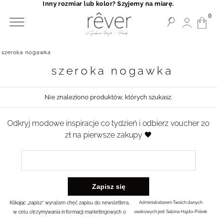
Inny rozmiar lub kolor? Szyjemy na miarę.
0
szeroka nogawka
szeroka nogawka
Nie znaleziono produktów, których szukasz.
Odkryj modowe inspiracje co tydzień i odbierz voucher 20
zł na pierwsze zakupy 🖤
Klikając „zapisz” wyrażam chęć zapisu do newslettera,
Administratorem Twoich danych
w celu otrzymywania informacji marketingowych o
osobowych jest Sabina Hajdo-Piórek