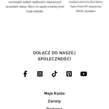
promocjach, kodach rabatowych i najnowszych
działająca pod firmą rêver Sabina
produktach sklepu. Wiem, że zgodę w każdej chwili
Hajdo-Piórek NIP: 8691960639,
mogę odwołać.
REGON: 362688622
DOŁĄCZ DO NASZEJ
SPOŁECZNOŚCI
Moje Konto
Zwroty
Dostawa