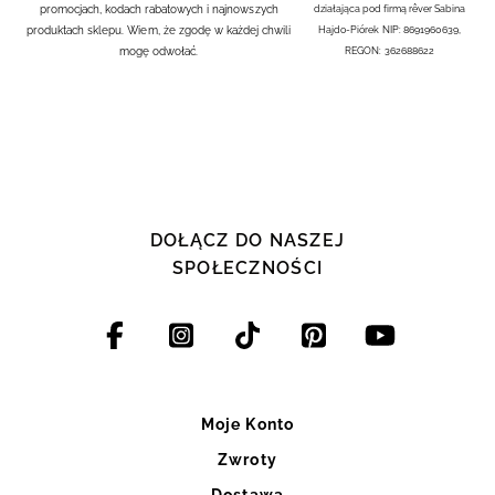
promocjach, kodach rabatowych i najnowszych
działająca pod firmą rêver Sabina
produktach sklepu. Wiem, że zgodę w każdej chwili
Hajdo-Piórek NIP: 8691960639,
mogę odwołać.
REGON: 362688622
DOŁĄCZ DO NASZEJ
SPOŁECZNOŚCI
Moje Konto
Zwroty
Dostawa