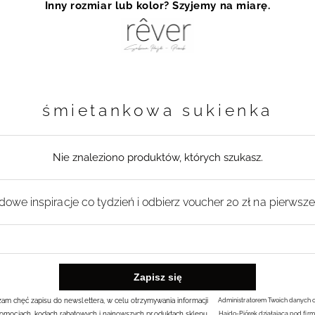
Inny rozmiar lub kolor? Szyjemy na miarę.
śmietankowa sukienka
Nie znaleziono produktów, których szukasz.
owe inspiracje co tydzień i odbierz voucher 20 zł na pierwsz
rażam chęć zapisu do newslettera, w celu otrzymywania informacji
Administratorem Twoich danych 
omocjach, kodach rabatowych i najnowszych produktach sklepu.
Hajdo-Piórek działająca pod firm