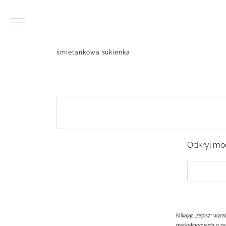
śmietankowa sukienka
Odkryj mod
Klikając „zapisz” wy
marketingowych o pr