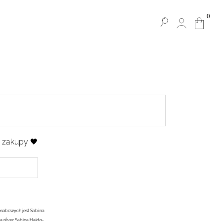
0
e zakupy 🖤
osobowych jest Sabina
ą rêver Sabina Hajdo-