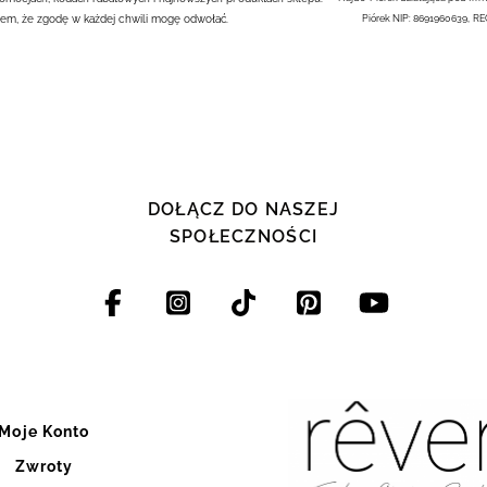
em, że zgodę w każdej chwili mogę odwołać.
Piórek NIP: 8691960639, R
DOŁĄCZ DO NASZEJ
SPOŁECZNOŚCI
Moje Konto
Zwroty