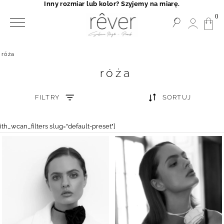
Inny rozmiar lub kolor? Szyjemy na miarę.
0
róża
róża
FILTRY
SORTUJ
yith_wcan_filters slug="default-preset"]