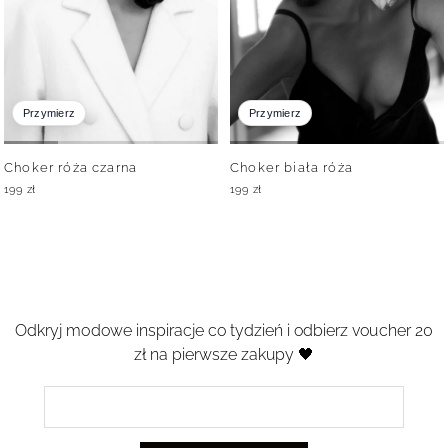
Przymierz
Przymierz
Choker róża czarna
Choker biała róża
199
zł
199
zł
Odkryj modowe inspiracje co tydzień i odbierz voucher 20
zł na pierwsze zakupy 🖤