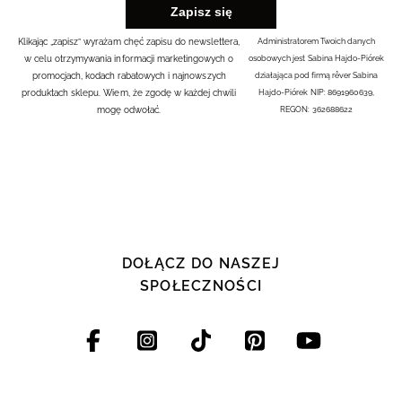
Klikając „zapisz” wyrażam chęć zapisu do newslettera,
Administratorem Twoich danych
w celu otrzymywania informacji marketingowych o
osobowych jest Sabina Hajdo-Piórek
promocjach, kodach rabatowych i najnowszych
działająca pod firmą rêver Sabina
produktach sklepu. Wiem, że zgodę w każdej chwili
Hajdo-Piórek NIP: 8691960639,
mogę odwołać.
REGON: 362688622
DOŁĄCZ DO NASZEJ
SPOŁECZNOŚCI