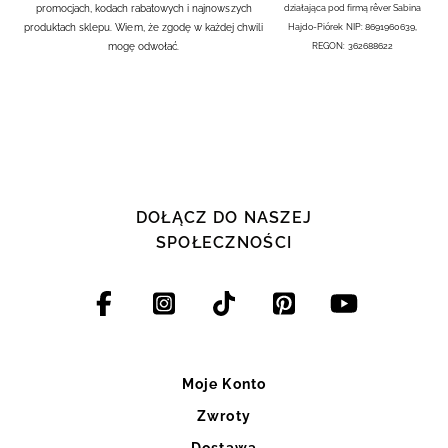
promocjach, kodach rabatowych i najnowszych
działająca pod firmą rêver Sabina
produktach sklepu. Wiem, że zgodę w każdej chwili
Hajdo-Piórek NIP: 8691960639,
mogę odwołać.
REGON: 362688622
DOŁĄCZ DO NASZEJ
SPOŁECZNOŚCI
Moje Konto
Zwroty
Dostawa