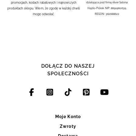
promocjach, kodach rabatowych i najnowszych
działająca pod firmą rêver Sabina
produktach sklepu. Wiem, że zgodę w każdej chwili
Hajdo-Piórek NIP: 8691960639,
mogę odwołać.
REGON: 362688622
DOŁĄCZ DO NASZEJ
SPOŁECZNOŚCI
Moje Konto
Zwroty
Dostawa