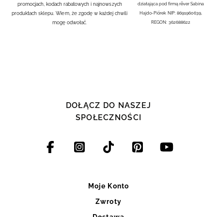
promocjach, kodach rabatowych i najnowszych
działająca pod firmą rêver Sabina
produktach sklepu. Wiem, że zgodę w każdej chwili
Hajdo-Piórek NIP: 8691960639,
mogę odwołać.
REGON: 362688622
DOŁĄCZ DO NASZEJ
SPOŁECZNOŚCI
Moje Konto
Zwroty
Dostawa