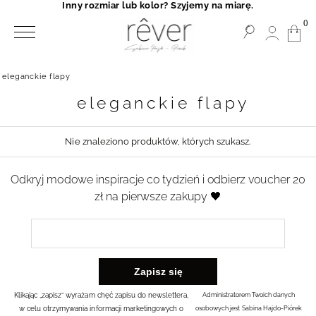
Inny rozmiar lub kolor? Szyjemy na miarę.
0
eleganckie flapy
eleganckie flapy
Nie znaleziono produktów, których szukasz.
Odkryj modowe inspiracje co tydzień i odbierz voucher 20
zł na pierwsze zakupy 🖤
Klikając „zapisz” wyrażam chęć zapisu do newslettera,
Administratorem Twoich danych
w celu otrzymywania informacji marketingowych o
osobowych jest Sabina Hajdo-Piórek