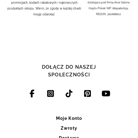
promocjach, kodach rabatowych i najnowszych
działająca pod firmą rêver Sabina
produktach sklepu. Wiem, że zgodę w każdej chwili
Hajdo-Piórek NIP: 8691960639,
mogę odwołać.
REGON: 362688622
DOŁĄCZ DO NASZEJ
SPOŁECZNOŚCI
Moje Konto
Zwroty
Dostawa