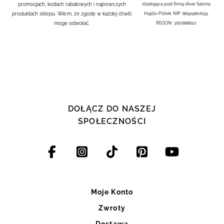
promocjach, kodach rabatowych i najnowszych
działająca pod firmą rêver Sabina
produktach sklepu. Wiem, że zgodę w każdej chwili
Hajdo-Piórek NIP: 8691960639,
mogę odwołać.
REGON: 362688622
DOŁĄCZ DO NASZEJ
SPOŁECZNOŚCI
Moje Konto
Zwroty
Dostawa