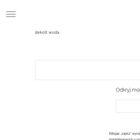
dekolt woda
Odkryj mod
Klikając „zapisz” wy
marketingowych o pr