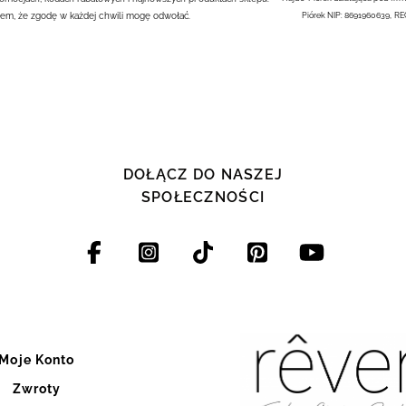
em, że zgodę w każdej chwili mogę odwołać.
Piórek NIP: 8691960639, R
DOŁĄCZ DO NASZEJ
SPOŁECZNOŚCI
Moje Konto
Zwroty