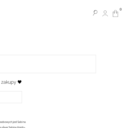
0
e zakupy 🖤
osobowych jest Sabina
ą rêver Sabina Hajdo-