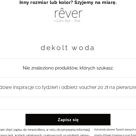
Inny rozmiar lub kolor? Szyjemy na miarę.
dekolt woda
Nie znaleziono produktów, których szukasz.
owe inspiracje co tydzień i odbierz voucher 20 zł na pierwsz
rażam chęć zapisu do newslettera, w celu otrzymywania informacji
Administratorem Twoich danych 
omocjach, kodach rabatowych i najnowszych produktach sklepu.
Hajdo-Piórek działająca pod firm