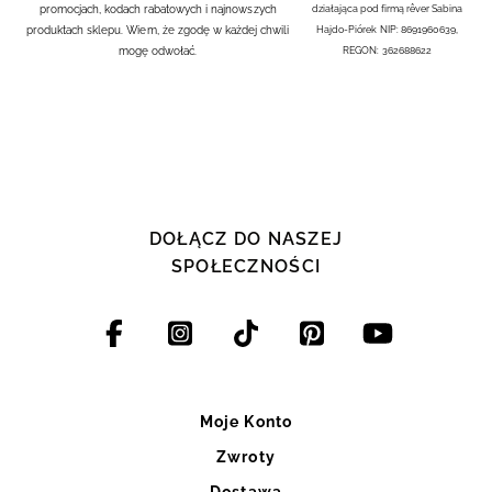
promocjach, kodach rabatowych i najnowszych
działająca pod firmą rêver Sabina
produktach sklepu. Wiem, że zgodę w każdej chwili
Hajdo-Piórek NIP: 8691960639,
mogę odwołać.
REGON: 362688622
DOŁĄCZ DO NASZEJ
SPOŁECZNOŚCI
Moje Konto
Zwroty
Dostawa