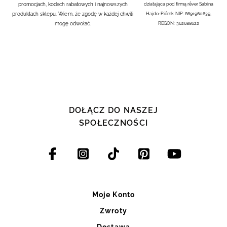
promocjach, kodach rabatowych i najnowszych
działająca pod firmą rêver Sabina
produktach sklepu. Wiem, że zgodę w każdej chwili
Hajdo-Piórek NIP: 8691960639,
mogę odwołać.
REGON: 362688622
DOŁĄCZ DO NASZEJ
SPOŁECZNOŚCI
Moje Konto
Zwroty
Dostawa