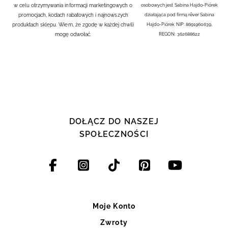
w celu otrzymywania informacji marketingowych o
osobowych jest Sabina Hajdo-Piórek
promocjach, kodach rabatowych i najnowszych
działająca pod firmą rêver Sabina
produktach sklepu. Wiem, że zgodę w każdej chwili
Hajdo-Piórek NIP: 8691960639,
mogę odwołać.
REGON: 362688622
DOŁĄCZ DO NASZEJ
SPOŁECZNOŚCI
Moje Konto
Zwroty