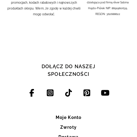
promocjach, kodach rabatowych i najnowszych
działająca pod firmą rêver Sabina
produktach sklepu. Wiem, że zgodę w każdej chwili
Hajdo-Piórek NIP: 8691960639,
mogę odwołać.
REGON: 362688622
DOŁĄCZ DO NASZEJ
SPOŁECZNOŚCI
Moje Konto
Zwroty
Dostawa