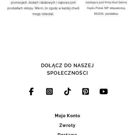
promocjach, kodach rabatowych i najnowszych
działająca pod firmą rêver Sabina
produktach sklepu. Wiem, że zgodę w każdej chwili
Hajdo-Piórek NIP: 8691960639,
mogę odwołać.
REGON: 362688622
DOŁĄCZ DO NASZEJ
SPOŁECZNOŚCI
Moje Konto
Zwroty
Dostawa