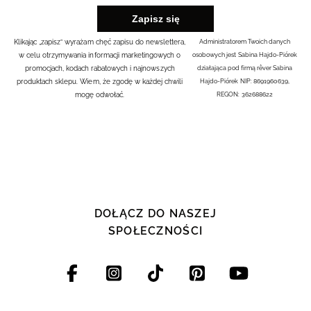
Klikając „zapisz” wyrażam chęć zapisu do newslettera,
Administratorem Twoich danych
w celu otrzymywania informacji marketingowych o
osobowych jest Sabina Hajdo-Piórek
promocjach, kodach rabatowych i najnowszych
działająca pod firmą rêver Sabina
produktach sklepu. Wiem, że zgodę w każdej chwili
Hajdo-Piórek NIP: 8691960639,
mogę odwołać.
REGON: 362688622
DOŁĄCZ DO NASZEJ
SPOŁECZNOŚCI