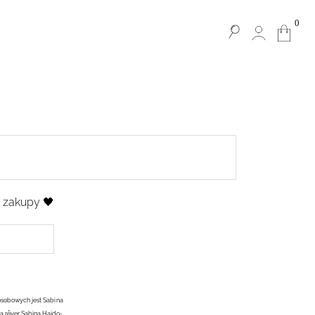
0
e zakupy 🖤
osobowych jest Sabina
ą rêver Sabina Hajdo-