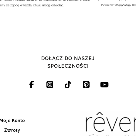
em, że zgodę w każdej chwili mogę odwołać.
Piórek NIP: 8691960639, R
DOŁĄCZ DO NASZEJ
SPOŁECZNOŚCI
Moje Konto
Zwroty