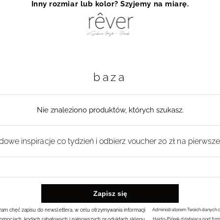
Inny rozmiar lub kolor? Szyjemy na miarę.
baza
Nie znaleziono produktów, których szukasz.
owe inspiracje co tydzień i odbierz voucher 20 zł na pierwsz
rażam chęć zapisu do newslettera, w celu otrzymywania informacji
Administratorem Twoich danych 
omocjach, kodach rabatowych i najnowszych produktach sklepu.
Hajdo-Piórek działająca pod firm