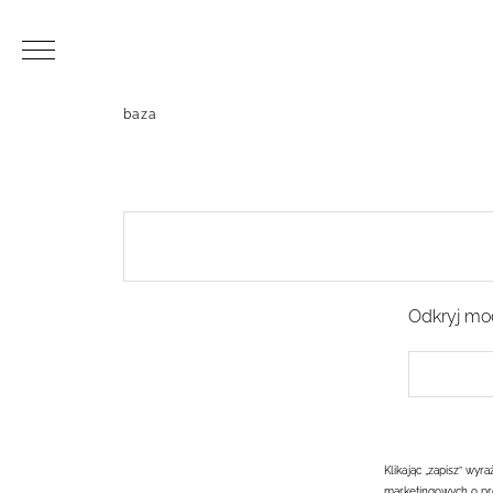
baza
Odkryj mod
Klikając „zapisz” wy
marketingowych o pr