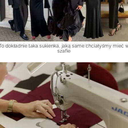
To dokładnie taka sukienka, jaką same chciałyśmy mieć 
szafie