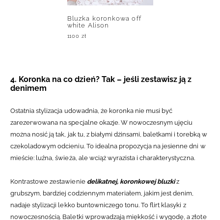
Bluzka koronkowa off
white Alison
1100
zł
4. Koronka na co dzień? Tak – jeśli zestawisz ją z
denimem
Ostatnia stylizacja udowadnia, że koronka nie musi być
zarezerwowana na specjalne okazje. W nowoczesnym ujęciu
można nosić ją tak, jak tu, z białymi dżinsami, baletkami i torebką w
czekoladowym odcieniu. To idealna propozycja na jesienne dni w
mieście: luźna, świeża, ale wciąż wyrazista i charakterystyczna.
Kontrastowe zestawienie
delikatnej, koronkowej bluzki
z
grubszym, bardziej codziennym materiałem, jakim jest denim,
nadaje stylizacji lekko buntowniczego tonu. To flirt klasyki z
nowoczesnością. Baletki wprowadzają miękkość i wygodę, a złote