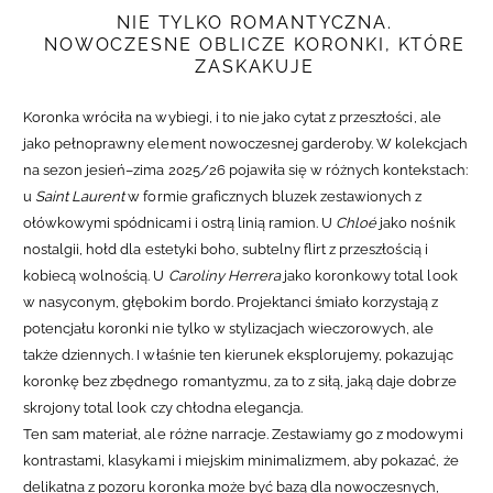
NIE TYLKO ROMANTYCZNA.
NOWOCZESNE OBLICZE KORONKI, KTÓRE
ZASKAKUJE
Koronka wróciła na wybiegi, i to nie jako cytat z przeszłości, ale
jako pełnoprawny element nowoczesnej garderoby. W kolekcjach
na sezon jesień–zima 2025/26 pojawiła
się w różnych kontekstach:
u
Saint Laurent
w formie graficznych bluzek zestawionych z
ołówkowymi spódnicami i ostrą linią ramion. U
Chloé
jako nośnik
nostalgii, hołd dla estetyki boho, subtelny flirt z przeszłością i
kobiecą wolnością. U
Caroliny Herrera
jako koronkowy total look
w nasyconym, głębokim bordo. Projektanci śmiało korzystają z
potencjału koronki nie tylko w stylizacjach wieczorowych, ale
także dziennych. I właśnie ten kierunek eksplorujemy, pokazując
koronkę bez zbędnego romantyzmu, za to z siłą, jaką daje dobrze
skrojony total look czy chłodna elegancja.
Ten sam materiał, ale różne narracje. Zestawiamy go z modowymi
kontrastami, klasykami i miejskim minimalizmem, aby pokazać, że
delikatna z pozoru koronka może być bazą dla nowoczesnych,