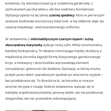
kontekstu, by wkomponować ją w codzienną garderobę, z
zachowaniem jej charakteru, ale bez nadmiaru formalności.
Stylizacja oparta na tej samej
czarnej spódnicy
, która w pierwszym
zestawie budowała wieczorowy total look, w tej odsłonie staje się
częścią miejskiego, wielowarstwowego uniformu.
W zestawieniu z
minimalistycznym czarnym topem
i
luźną,
dwurzędową marynarką
zyskuje nowy rytm. Mniej ceremonialny,
bardziej funkcjonalny. To idealna równowaga między strukturą a
miękkością. Koronka łagodzi formę klasycznego garniturowego
kroju, a mokasyny i duża torebka wprowadzają element
nonszalancji i gotowości do działania. Stylizacja, w której można
przejść przez dzień zawodowych spotkań po wieczorne wyjście –
bez przebierania się.
To dowód na to, że koronka w nowym
sezonie nie pyta o okazję. Dobrze zestawiona, wpisuje się w
estetykę współczesnej kobiety: pewnej siebie, ale nie przebranej;
eleganckiej, ale nie przesadnie zobowiązującej.