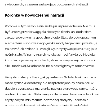
świadomych, a czasem zaskakująco codziennych stylizacji.
Koronka w nowoczesnej narracji
Koronka w tym sezonie nie szuka już usprawiedliwień. Nie musi
być uroczą przeciwwagą dla cięższych tkanin, ani dodatkiem
zarezerwowanym na specjalne okazje. Stała się pełnoprawnym
elementem współczesnego języka mody. Projektanci przestali ją
traktować jak ozdobnik i zaczęli wykorzystywać jej strukturę jako
nośnik stylu. W najnowszych kolekcjach, od Paryża po Mediolan,
koronka pojawia się w lookach, które mówią raczej o autonomii,
sile i modowej świadomości niż o nostalgicznym romantyzmie.
Wszystko zależy od tego, jak ją zestawisz. W total looku w czerni
może zyskać wieczorowy, ale bezpretensjonalny charakter. W
duecie z oversizową marynarką nabiera biurowego sznytu, który
nie traci kobiecości. Biała wersja z denimem i balerinami to z kolei
czysty paryski minimalizm, bez żadnej słodyczy. To właśnie
elastyczność koronki, jej zdolność do adaptacji i redefinicji,