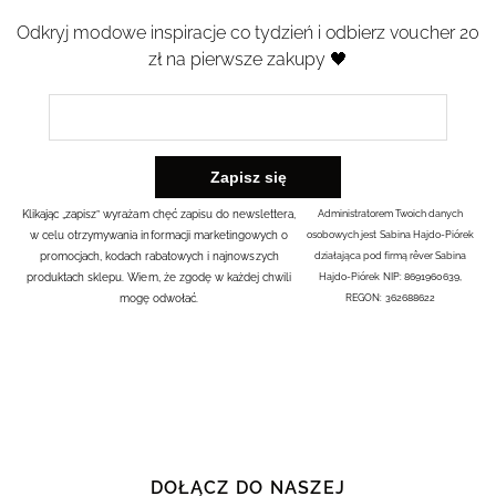
Odkryj modowe inspiracje co tydzień i odbierz voucher 20
zł na pierwsze zakupy 🖤
Klikając „zapisz” wyrażam chęć zapisu do newslettera,
Administratorem Twoich danych
w celu otrzymywania informacji marketingowych o
osobowych jest Sabina Hajdo-Piórek
promocjach, kodach rabatowych i najnowszych
działająca pod firmą rêver Sabina
produktach sklepu. Wiem, że zgodę w każdej chwili
Hajdo-Piórek NIP: 8691960639,
mogę odwołać.
REGON: 362688622
DOŁĄCZ DO NASZEJ