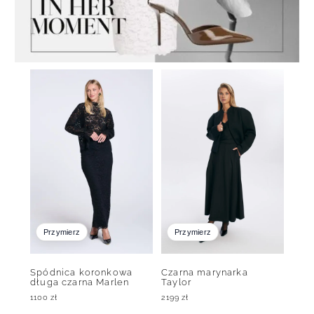
Przymierz
Przymierz
Spódnica koronkowa
Czarna marynarka
długa czarna Marlen
Taylor
1100
zł
2199
zł