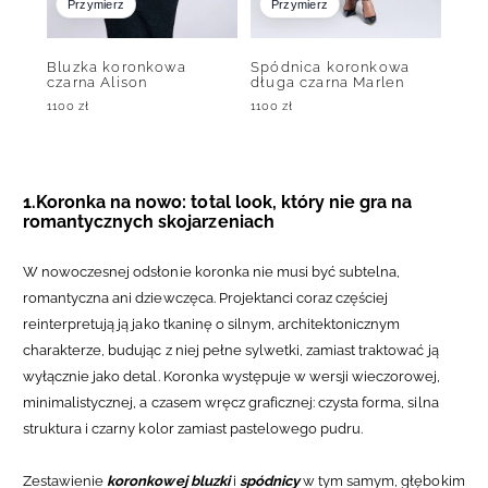
Przymierz
Przymierz
Bluzka koronkowa
Spódnica koronkowa
czarna Alison
długa czarna Marlen
1100
zł
1100
zł
1.Koronka na nowo: total look, który nie gra na
romantycznych skojarzeniach
W nowoczesnej odsłonie koronka nie musi być subtelna,
romantyczna ani dziewczęca. Projektanci coraz częściej
reinterpretują ją jako tkaninę o silnym, architektonicznym
charakterze, budując z niej pełne sylwetki, zamiast traktować ją
wyłącznie jako detal. Koronka występuje w wersji wieczorowej,
minimalistycznej, a czasem wręcz graficznej: czysta forma, silna
struktura i czarny kolor zamiast pastelowego pudru.
Zestawienie
koronkowej bluzki
i
spódnicy
w tym samym, głębokim