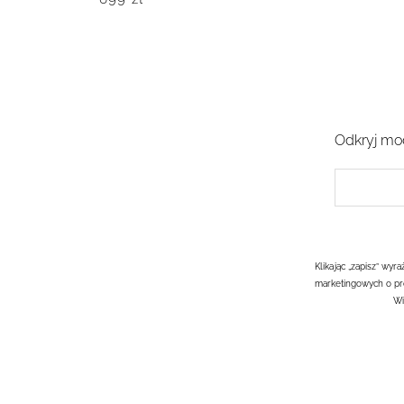
Odkryj mod
Klikając „zapisz” wy
marketingowych o pr
Wi