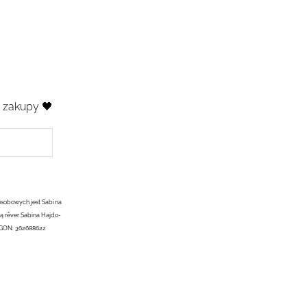
e zakupy 🖤
osobowych jest Sabina
ą rêver Sabina Hajdo-
EGON: 362688622