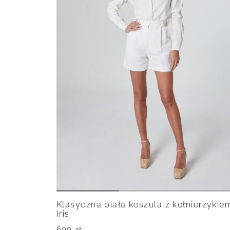
Klasyczna biała koszula z kołnierzykie
Iris
699
zł