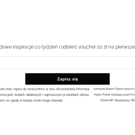
owe inspiracje co tydzień i odbierz voucher 20 zł na pierwsz
rażam chęć zapisu do newslettera, w celu otrzymywania informacji
Administratorem Twoich danych 
omocjach, kodach rabatowych i najnowszych produktach sklepu.
Hajdo-Piórek działająca pod firm
em, że zgodę w każdej chwili mogę odwołać.
Piórek NIP: 8691960639, R