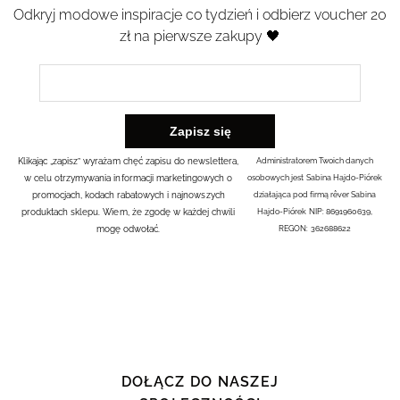
Odkryj modowe inspiracje co tydzień i odbierz voucher 20
zł na pierwsze zakupy 🖤
Klikając „zapisz” wyrażam chęć zapisu do newslettera,
Administratorem Twoich danych
w celu otrzymywania informacji marketingowych o
osobowych jest Sabina Hajdo-Piórek
promocjach, kodach rabatowych i najnowszych
działająca pod firmą rêver Sabina
produktach sklepu. Wiem, że zgodę w każdej chwili
Hajdo-Piórek NIP: 8691960639,
mogę odwołać.
REGON: 362688622
DOŁĄCZ DO NASZEJ