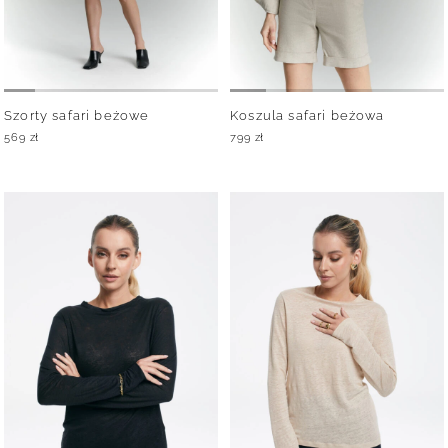
Szorty safari beżowe
Koszula safari beżowa
569
zł
799
zł