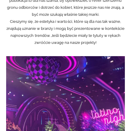
publikacja to dla nas szansa, by opowiedzieć o rêver szerszemu
gronu odbiorców i dotrzeć do kobiet, które jeszcze nas nie znają, a
być może szukają właśnie takiej marki.
Cieszymy się, że estetyka i wartości, które są dla nas tak ważne,
znajdują uznanie w branży i mogą być prezentowane w kontekście
najnowszych trendów. Jeśli będziecie miały te tytuły w rękach
zwróćcie uwagę na nasze projekty!