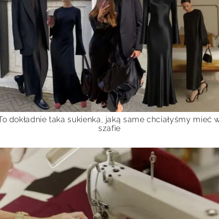
To dokładnie taka sukienka, jaką same chciałyśmy mieć 
szafie