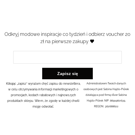
Odkryj modowe inspiracje co tydzień i odbierz voucher 20
zł na pierwsze zakupy 🖤
Klikając „zapisz” wyrażam chęć zapisu do newslettera,
Administratorem Twoich danych
w celu otrzymywania informacji marketingowych o
osobowych jest Sabina Hajdo-Piórek
promocjach, kodach rabatowych i najnowszych
działająca pod firmą rêver Sabina
produktach sklepu. Wiem, że zgodę w każdej chwili
Hajdo-Piórek NIP: 8691960639,
mogę odwołać.
REGON: 362688622