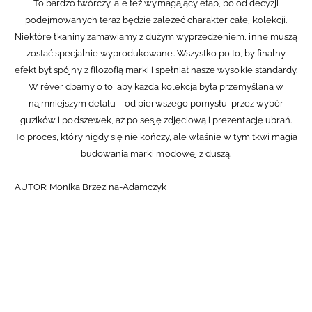
To bardzo twórczy, ale też wymagający etap, bo od decyzji
podejmowanych teraz będzie zależeć charakter całej kolekcji.
Niektóre tkaniny zamawiamy z dużym wyprzedzeniem, inne muszą
zostać specjalnie wyprodukowane. Wszystko po to, by finalny
efekt był spójny z filozofią marki i spełniał nasze wysokie standardy.
W rêver dbamy o to, aby każda kolekcja była przemyślana w
najmniejszym detalu – od pierwszego pomysłu, przez wybór
guzików i podszewek, aż po sesję zdjęciową i prezentację ubrań.
To proces, który nigdy się nie kończy, ale właśnie w tym tkwi magia
budowania marki modowej z duszą.
AUTOR: Monika Brzezina-Adamczyk