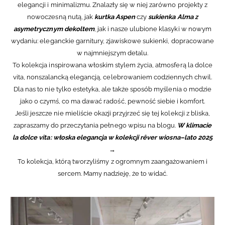
elegancji i minimalizmu. Znalazły się w niej zarówno projekty z
nowoczesną nutą, jak
kurtka Aspen
czy
sukienka Alma z
asymetrycznym dekoltem
, jak i nasze ulubione klasyki w nowym
wydaniu: eleganckie garnitury, zjawiskowe sukienki, dopracowane
w najmniejszym detalu.
To kolekcja inspirowana włoskim stylem życia, atmosferą la dolce
vita, nonszalancką elegancją, celebrowaniem codziennych chwil.
Dla nas to nie tylko estetyka, ale także sposób myślenia o modzie
jako o czymś, co ma dawać radość, pewność siebie i komfort.
Jeśli jeszcze nie mieliście okazji przyjrzeć się tej kolekcji z bliska,
zapraszamy do przeczytania pełnego wpisu na blogu.
W klimacie
la dolce vita: włoska elegancja w kolekcji rêver wiosna–lato 2025
→
To kolekcja, którą tworzyliśmy z ogromnym zaangażowaniem i
sercem. Mamy nadzieję, że to widać.