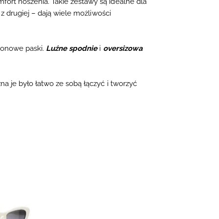
mfort noszenia.
Takie zestawy są idealne dla
, z drugiej – dają
wiele możliwości
ionowe paski
.
Luźne spodnie
i
oversizowa
a je było łatwo ze sobą łączyć i tworzyć