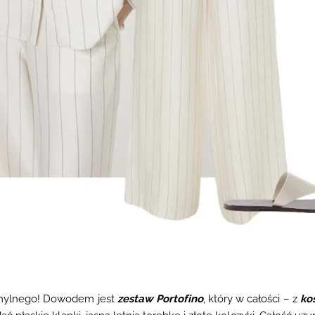
j mylnego! Dowodem jest
zestaw Portofino
, który w całości – z
ko