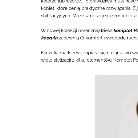
kolorze lub wzorze. To prawdziwy
must have
kobiet, które cenią
praktyczne rozwiązania
. Z
stylizacyjnych
. Możesz nosić je razem lub os
W nowej kolekcji
rêver
znajdziesz
komplet Po
koszula
zapewnią Ci komfort i swobodę ruchów
Filozofia marki rêver
opiera się na łączeniu w
wiele stylizacji z
kilku elementów
. Komplet Po