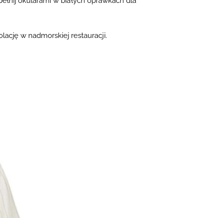
pełnij
okularami w białych oprawkach
dla
lację w nadmorskiej restauracji.