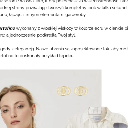
w sezonie wiosna-lato, który pokochasz za wszechstronność i ko
 jednej strony pozwalają stworzyć
kompletny look w kilka sekund
obno, łącząc z innymi elementami garderoby.
rtofino
wykonany z
włoskiej wiskozy
w kolorze
ecru
w cienkie p
, a jednocześnie podkreślą Twój styl.
ygody z elegancją. Nasze ubrania są zaprojektowane tak, aby możn
rtofino
to doskonały przykład tej idei.