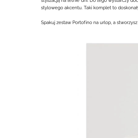
stylizacją
na letnie dni. Do tego wystarczy d
stylowego akcentu. Taki komplet to doskonał
Spakuj zestaw
Portofino na urlop, a stworzysz