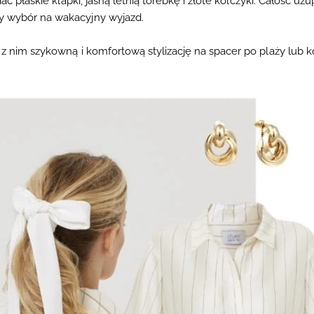
odać
płaskie klapki
,
jasną letnią torebkę
i
złote kolczyki
. Całość uzu
y wybór na wakacyjny wyjazd.
 z nim s
zykowną i komfortową stylizację na spacer po plaży lub ko