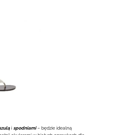
szulą
i
spodniami
– będzie
idealną