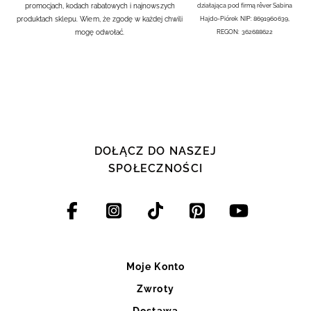
promocjach, kodach rabatowych i najnowszych
działająca pod firmą rêver Sabina
produktach sklepu. Wiem, że zgodę w każdej chwili
Hajdo-Piórek NIP: 8691960639,
mogę odwołać.
REGON: 362688622
DOŁĄCZ DO NASZEJ
SPOŁECZNOŚCI
Moje Konto
Zwroty
Dostawa