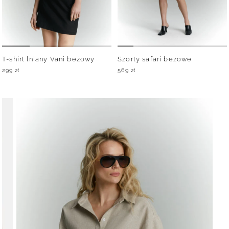
T-shirt lniany Vani beżowy
Szorty safari beżowe
299
zł
569
zł