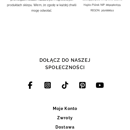
produktach sklepu. Wiem, że zgodę w każdej chwili
Hajdo-Piórek NIP: 8691960639,
mogę odwołać.
REGON: 362688622
DOŁĄCZ DO NASZEJ
SPOŁECZNOŚCI
Moje Konto
Zwroty
Dostawa