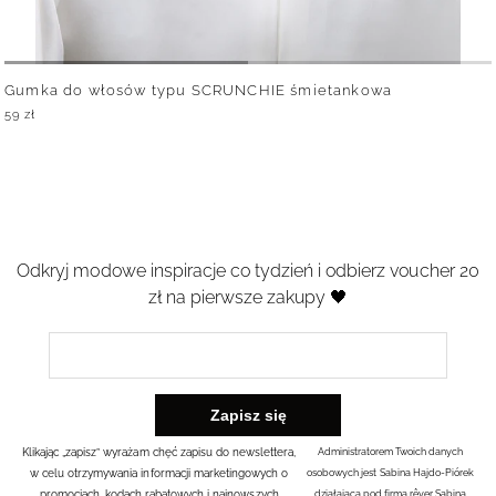
Gumka do włosów typu SCRUNCHIE śmietankowa
59
zł
Odkryj modowe inspiracje co tydzień i odbierz voucher 20
zł na pierwsze zakupy 🖤
Klikając „zapisz” wyrażam chęć zapisu do newslettera,
Administratorem Twoich danych
w celu otrzymywania informacji marketingowych o
osobowych jest Sabina Hajdo-Piórek
promocjach, kodach rabatowych i najnowszych
działająca pod firmą rêver Sabina