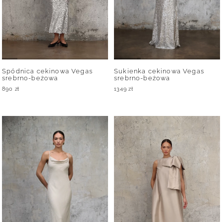
Spódnica cekinowa Vegas
Sukienka cekinowa Vegas
srebrno-beżowa
srebrno-beżowa
890
zł
1349
zł