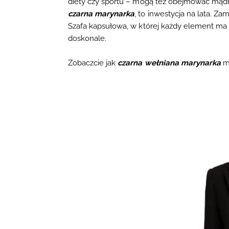
diety czy sportu – mogą też obejmować mądr
czarna marynarka
, to inwestycja na lata. Za
Szafa kapsułowa, w której każdy element ma s
doskonale.
Zobaczcie jak
czarna wełniana marynarka
m