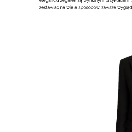
elegancki zegarek są wyraźnym przykładem, ż
zestawiać na wiele sposobów, zawsze wygląda