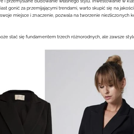
e i przemyślane budowanie własnego stylu. Inwestowanie w kla
miast gonić za przemijającymi trendami, warto skupić się na jakości 
woje miejsce i znaczenie, pozwala na tworzenie niezliczonych ko
oże stać się fundamentem trzech różnorodnych, ale zawsze sty