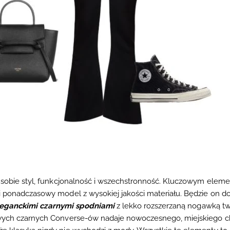
 sobie styl, funkcjonalność i wszechstronność. Kluczowym element
 i ponadczasowy model z wysokiej jakości materiału. Będzie on
leganckimi czarnymi spodniami
z lekko rozszerzaną nogawką tw
wych czarnych Converse-ów nadaje nowoczesnego, miejskiego cha