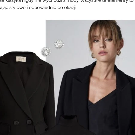
e klasyka nigdy nie wychodzi z mody. Wszystkie te elementy to
jąc stylowo i odpowiednio do okazji.