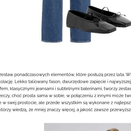
ę zestaw ponadczasowych elementów, które posłużą przez lata. Wy
olację. Lekko taliowany fason, dwurzędowe zapięcie i najwyższej 
fem, klasycznymi jeansami i subtelnymi balerinami, tworzy zestaw
eczy, choć prosta sama w sobie, w połączeniu z innymi może tworz
kne w swej prostocie, ale przede wszystkim są wykonane z najleps
 którzy wiedzą, że mniej znaczy więcej, a jakość zawsze przewyższa