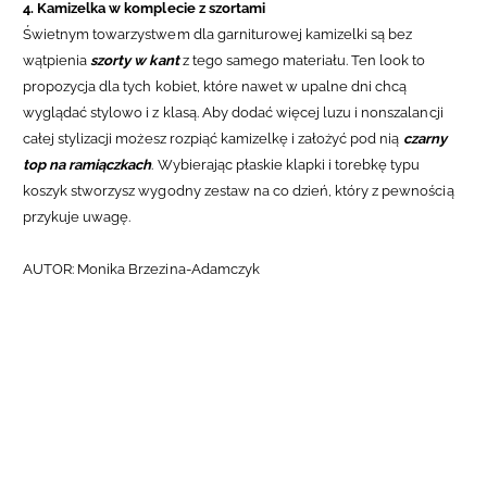
4. Kamizelka w komplecie z szortami
Świetnym towarzystwem dla garniturowej kamizelki są bez
wątpienia
szorty w kant
z tego samego materiału. Ten look to
propozycja dla tych kobiet, które nawet w upalne dni chcą
wyglądać stylowo i z klasą. Aby dodać więcej luzu i nonszalancji
całej stylizacji możesz rozpiąć kamizelkę i założyć pod nią
czarny
top na ramiączkach
. Wybierając płaskie klapki i torebkę typu
koszyk stworzysz wygodny zestaw na co dzień, który z pewnością
przykuje uwagę.
AUTOR: Monika Brzezina-Adamczyk