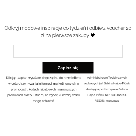
Odkryj modowe inspiracje co tydzień i odbierz voucher 20
zł na pierwsze zakupy 🖤
Klikając „zapisz” wyrażam chęć zapisu do newslettera,
Administratorem Twoich danych
w celu otrzymywania informacji marketingowych o
osobowych jest Sabina Hajdo-Piórek
promocjach, kodach rabatowych i najnowszych
działająca pod firmą rêver Sabina
produktach sklepu. Wiem, że zgodę w każdej chwili
Hajdo-Piórek NIP: 8691960639,
mogę odwołać.
REGON: 362688622