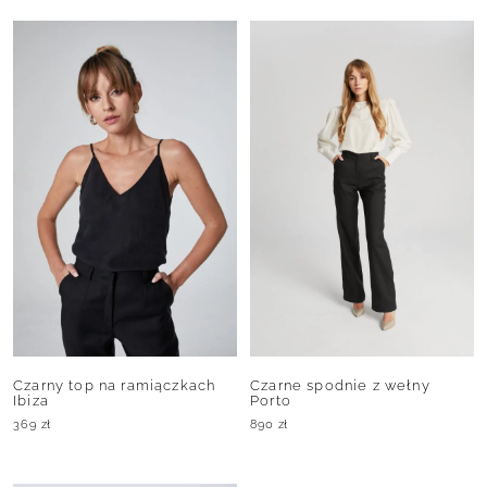
Czarny top na ramiączkach
Czarne spodnie z wełny
Ibiza
Porto
369
zł
890
zł