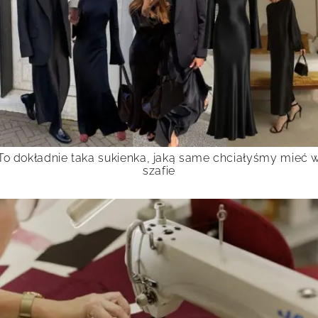
To dokładnie taka sukienka, jaką same chciałyśmy mieć 
szafie