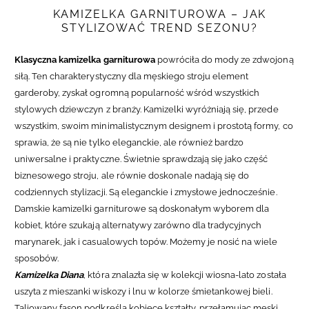
KAMIZELKA GARNITUROWA – JAK
STYLIZOWAĆ TREND SEZONU?
Klasyczna kamizelka garniturowa
powróciła do mody ze zdwojoną
siłą. Ten charakterystyczny dla męskiego stroju element
garderoby, zyskał ogromną popularność wśród wszystkich
stylowych dziewczyn z branży. Kamizelki wyróżniają się, przede
wszystkim, swoim minimalistycznym designem i prostotą formy, co
sprawia, że są nie tylko eleganckie, ale również bardzo
uniwersalne i praktyczne. Świetnie sprawdzają się jako część
biznesowego stroju, ale równie doskonale nadają się do
codziennych stylizacji. Są eleganckie i zmysłowe jednocześnie.
Damskie kamizelki garniturowe są doskonałym wyborem dla
kobiet, które szukają alternatywy zarówno dla tradycyjnych
marynarek, jak i casualowych topów. Możemy je nosić na wiele
sposobów.
Kamizelka Diana
, która znalazła się w kolekcji wiosna-lato została
uszyta z mieszanki wiskozy i lnu w kolorze śmietankowej bieli.
Taliowany fason podkreśla kobiece kształty, przełamując męski